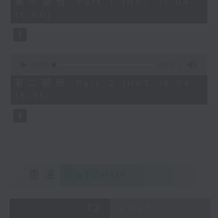
第一部份 Part 1 (HKT 15:04 -
minutes,
16:00)
50
seconds
0
seconds
00:00
23:19
of
23
第二部份 Part 2 (HKT 16:04 -
minutes,
16:35)
19
seconds
重溫
CATCHUP
12
2025