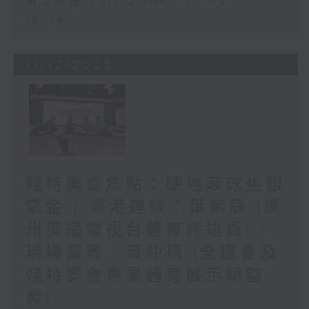
第二部份 Part 2 (HKT 16:04 -
16:35)
11/12/2025
殘特奧會焦點：硬地滾球坐銀
望金 / 粵港連線：葉紫辰 (廣
州廣播電視台體育評述員) /
現場嘉賓︰黃仲德 (全運會及
殘特奧會專業體育展示總監
製)