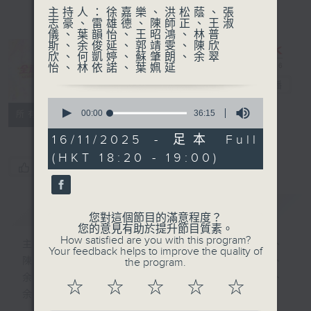
主持人：徐嘉樂、洪松蔭、張
志豪、雷雄德、陳師正、王淑
儀、葉韻怡、王昭鴻、林普
斯、余俊延、郭靖雯、陳欣
欣、何凱婷、蘇肇朗、余翠
怡、林依諾、葉姵延
全運有你
電台直播
0
seconds
聯絡
00:00
36:15
所有集數
of
36
16/11/2025 - 足本 Full
minutes,
(HKT 18:20 - 19:00)
15
您喜歡這個節目嗎?
seconds
簡介
GIST
您對這個節目的滿意程度？
您的意見有助於提升節目質素。
How satisfied are you with this program?
主持人：徐嘉樂、洪松蔭、張志豪、雷雄德、
Your feedback helps to improve the quality of
陳師正、王淑儀、葉韻怡、王昭鴻、林普斯、
the program.
余俊延、郭靖雯、陳欣欣、何凱婷、蘇肇朗、
☆
☆
☆
☆
☆
余翠怡、林依諾、葉姵延