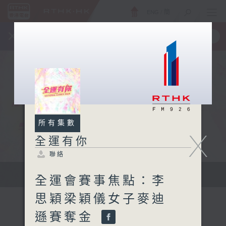
ENG
/
簡
×
全新 RTHK On The Go
取得
一手掌握 RTHK 電台、電視節目
所有集數
X
全運有你
聯絡
緊貼每刻精彩 全城一起喝采
全運會賽事焦點：李
思穎梁穎儀女子麥迪
遜賽奪金