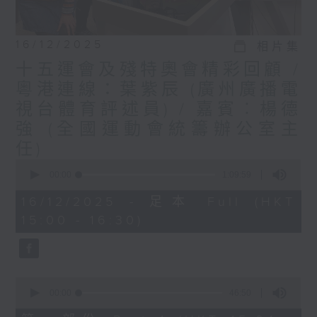
16/12/2025
相片集
十五運會及殘特奧會精彩回顧 /
粵港連線：葉紫辰 (廣州廣播電
視台體育評述員) / 嘉賓︰楊德
強 (全國運動會統籌辦公室主
任)
0
seconds
00:00
1:09:59
of
1
16/12/2025 - 足本 Full (HKT
hour,
15:00 - 16:30)
9
minutes,
59
seconds
0
seconds
00:00
46:50
of
46