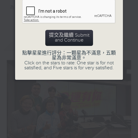
為目標，全神貫注！
更多...
為夢想，全力應戰！
提交及繼續 Submit
全心、全面、全方位、全程直擊第十五屆全國
and Continue
最新
LATEST
運動會及殘特奧會！
點擊星星進行評分：一顆星為不滿意，五顆
星為非常滿意。
香港電台第一台
Click on the stars to rate: One star is for not
satisfied, and Five stars is for very satisfied.
全運有你
逢星期一至五 3:00PM
逢星期六、日 6:20PM
緊貼每刻精彩，全城一起喝采！