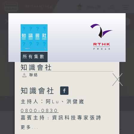
ENG
/
簡
×
全新 RTHK On The Go
取得
一手掌握 RTHK 電台、電視節目
所有集數
知識會社
X
聯絡
知識會社
主持人：阿Lu、洪健崴
知識會社
0800-0830
嘉賓主持﹕資訊科技專家張詩
翱 Eddie
更多...