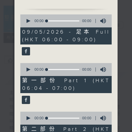
0
seconds
00:00
2:35:59
知識會社
電台直播
of
2
09/05/2026 - 足本 Full
hours,
聯絡
所有集數
(HKT 06:00 - 09:00)
35
minutes,
59
seconds
您喜歡這個節目嗎?
0
seconds
00:00
50:30
of
簡介
GIST
50
第一部份 Part 1 (HKT
minutes,
06:04 - 07:00)
30
主持人：阿Lu、洪健崴
seconds
知識就是力量，更是人類進步的最大動力。
世界事你知多少？多少事為你的世界？一週
0
間，社會國際發生各式事件，很多您都不明所
seconds
00:00
00:00
以、不知底蘊。
of
0
精彩內容絕對不容錯過！尋找稀奇趣怪人和
第二部份 Part 2 (HKT