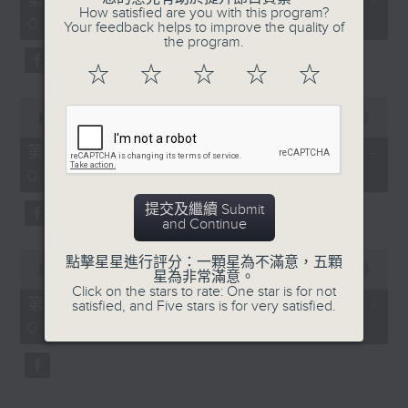
第一部份 Part 1 (HKT 06:04 -
minutes,
How satisfied are you with this program?
07:00)
10
Your feedback helps to improve the quality of
seconds
the program.
☆
☆
☆
☆
☆
0
seconds
00:00
56:19
of
56
第二部份 Part 2 (HKT 07:04 -
minutes,
08:00)
19
seconds
提交及繼續 Submit
and Continue
0
點擊星星進行評分：一顆星為不滿意，五顆
seconds
00:00
56:09
星為非常滿意。
of
Click on the stars to rate: One star is for not
56
第三部份 Part 3 (HKT 08:04 -
satisfied, and Five stars is for very satisfied.
minutes,
09:00)
9
seconds