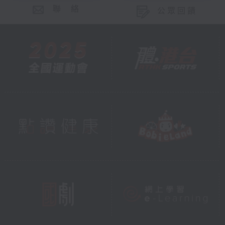
聯 絡
公眾回饋