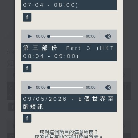
seconds
事，探究箇中原由根據，發掘誘人小故事；從
07:04 - 08:00)
更多...
食物、食具增進生活知識；了解不同行業及工
種性質；分享寵物主人故事及訪問、邀請寵物
專家助您輕鬆解決寵物問題；認識不同運動種
最新
LATEST
0
類及特式等。
seconds
00:00
00:00
of
0
第三部份 Part 3 (HKT
seconds
08/08/2026
08:04 - 09:00)
知識會社
0
seconds
00:00
2:47:59
of
0
2
08/08/2026 - 足本 Full (HKT
seconds
00:00
00:00
hours,
of
06:04 - 09:00)
47
0
09/05/2026 - E個世界至
minutes,
seconds
59
醒短訊
seconds
0
seconds
00:00
56:10
of
您對這個節目的滿意程度？
56
您的意見有助於提升節目質素。