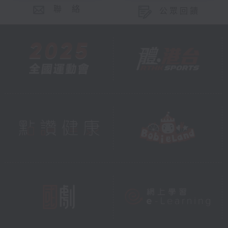
聯 絡
公眾回饋