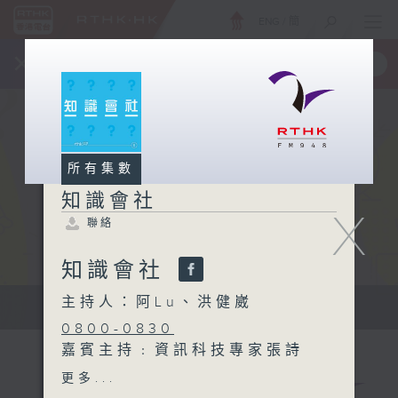
ENG
/
簡
×
全新 RTHK On The Go
取得
一手掌握 RTHK 電台、電視節目
所有集數
知識會社
X
聯絡
知識會社
主持人：阿Lu、洪健崴
知識會社
0800-0830
嘉賓主持﹕資訊科技專家張詩
翱 Eddie
更多...