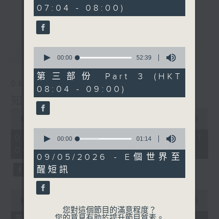
minutes,
事，探究箇中原由根據，發掘誘人小故事；從
07:04 - 08:00)
29
更多...
seconds
食物、食具增進生活知識；了解不同行業及工
種性質；分享寵物主人故事及訪問、邀請寵物
專家助您輕鬆解決寵物問題；認識不同運動種
最新
LATEST
0
類及特式等。
seconds
00:00
52:39
of
52
第三部份 Part 3 (HKT
minutes,
08/08/2026
08:04 - 09:00)
39
seconds
知識會社
0
seconds
00:00
2:47:59
of
0
2
08/08/2026 - 足本 Full (HKT
seconds
00:00
01:14
hours,
of
06:04 - 09:00)
47
1
09/05/2026 - E個世界至
minutes,
minute,
59
醒短訊
14
seconds
seconds
0
seconds
00:00
56:10
of
您對這個節目的滿意程度？
56
您的意見有助於提升節目質素。