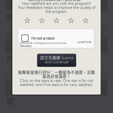
第一部份 Part 1 (HKT 06:04 -
minutes,
How satisfied are you with this program?
07:00)
10
Your feedback helps to improve the quality of
seconds
the program.
☆
☆
☆
☆
☆
0
seconds
00:00
56:19
of
56
第二部份 Part 2 (HKT 07:04 -
minutes,
08:00)
19
seconds
提交及繼續 Submit
and Continue
0
點擊星星進行評分：一顆星為不滿意，五顆
seconds
00:00
56:09
星為非常滿意。
of
Click on the stars to rate: One star is for not
56
第三部份 Part 3 (HKT 08:04 -
satisfied, and Five stars is for very satisfied.
minutes,
09:00)
9
seconds