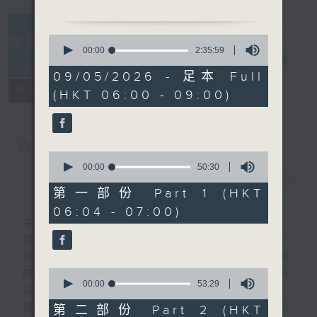
0
seconds
00:00
2:35:59
知識會社
電台直播
of
2
09/05/2026 - 足本 Full
hours,
聯絡
所有集數
(HKT 06:00 - 09:00)
35
minutes,
59
seconds
您喜歡這個節目嗎?
0
seconds
00:00
50:30
of
簡介
GIST
50
第一部份 Part 1 (HKT
minutes,
06:04 - 07:00)
30
主持人：阿Lu、洪健崴
seconds
知識就是力量，更是人類進步的最大動力。
世界事你知多少？多少事為你的世界？一週
0
間，社會國際發生各式事件，很多您都不明所
seconds
00:00
53:29
以、不知底蘊。
of
53
精彩內容絕對不容錯過！尋找稀奇趣怪人和
第二部份 Part 2 (HKT