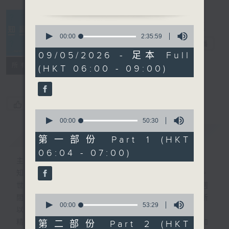
0
seconds
00:00
2:35:59
知識會社
電台直播
of
2
09/05/2026 - 足本 Full
hours,
聯絡
所有集數
(HKT 06:00 - 09:00)
35
minutes,
59
seconds
您喜歡這個節目嗎?
0
seconds
00:00
50:30
of
簡介
GIST
50
第一部份 Part 1 (HKT
minutes,
06:04 - 07:00)
30
主持人：阿Lu、洪健崴
seconds
知識就是力量，更是人類進步的最大動力。
世界事你知多少？多少事為你的世界？一週
0
間，社會國際發生各式事件，很多您都不明所
seconds
00:00
53:29
以、不知底蘊。
of
53
精彩內容絕對不容錯過！尋找稀奇趣怪人和
第二部份 Part 2 (HKT