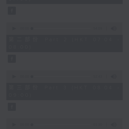
seconds
0
seconds
00:00
54:09
of
54
第二部份 Part 2 (HKT 07:04 -
minutes,
08:00)
9
seconds
0
seconds
00:00
52:43
of
52
第三部份 Part 3 (HKT 08:04 -
minutes,
09:00)
43
seconds
0
seconds
00:00
01:30