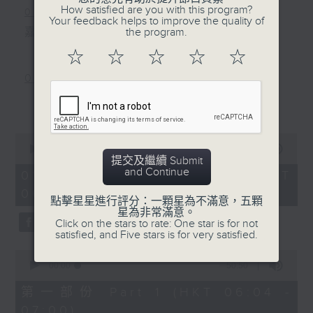
How satisfied are you with this program?
0800-0830
Your feedback helps to improve the quality of
嘉賓主持﹕資訊科技專家張詩翱 Eddie
the program.
☆
☆
☆
☆
☆
0830-0900
主題：孕婦產期前後體重管理
更多...
嘉賓：廣華醫院婦產科駐院醫生黎楚翹醫
0
生
seconds
00:00
2:37:23
of
提交及繼續 Submit
2
and Continue
01/08/2026 - 足本 Full (HKT
hours,
06:00 - 09:00)
37
點擊星星進行評分：一顆星為不滿意，五顆
minutes,
星為非常滿意。
23
Click on the stars to rate: One star is for not
seconds
satisfied, and Five stars is for very satisfied.
0
seconds
00:00
50:50
of
50
第一部份 Part 1 (HKT 06:04 -
minutes,
07:00)
50