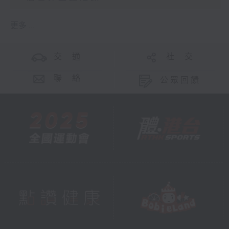
更多 ...
交 通
社 交
聯 絡
公眾回饋