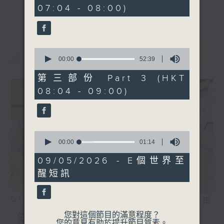
minutes,
事，探究箇中原由根據，發掘誘人小故事；從
07:04 - 08:00)
29
更多...
seconds
食物、食具增進生活知識；了解不同行業及工
種性質；分享寵物主人故事及訪問、邀請寵物
專家助您輕鬆解決寵物問題；認識不同運動種
最新
LATEST
0
類及特式等。
seconds
00:00
52:39
of
52
第三部份 Part 3 (HKT
minutes,
08:04 - 09:00)
39
seconds
0
seconds
00:00
01:14
of
1
09/05/2026 - E個世界至
minute,
醒短訊
14
seconds
01/08/2026
相片集
您對這個節目的滿意程度？
知識會社
您的意見有助於提升節目質素。