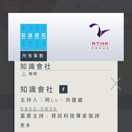
ENG
/
簡
×
全新 RTHK On The Go
取得
一手掌握 RTHK 電台、電視節目
所有集數
知識會社
聯絡
X
知識會社
主持人：阿Lu、洪健崴
知識會社
0800-0830
嘉賓主持﹕資訊科技專家張詩
翱 Eddie
更多...