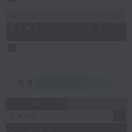
0
seconds
00:00
56:09
of
56
第二部份 Part 2 (HKT 15:04 -
minutes,
16:00)
9
seconds
重溫
CATCHUP
06 - 08
2026