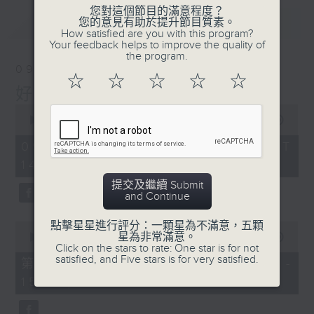
您對這個節目的滿意程度？
最新
LATEST
您的意見有助於提升節目質素。
How satisfied are you with this program?
Your feedback helps to improve the quality of
the program.
09/08/2026
☆
☆
☆
☆
☆
好心情經理人
0
seconds
00:00
1:52:00
of
1
09/08/2026 - 足本 Full (HKT
hour,
14:04 - 16:00)
52
minutes,
提交及繼續 Submit
0
and Continue
seconds
點擊星星進行評分：一顆星為不滿意，五顆
0
星為非常滿意。
seconds
00:00
56:00
Click on the stars to rate: One star is for not
of
satisfied, and Five stars is for very satisfied.
56
第一部份 Part 1 (HKT 14:04 -
minutes,
15:00)
0
seconds