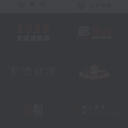
聯 絡
公眾回饋