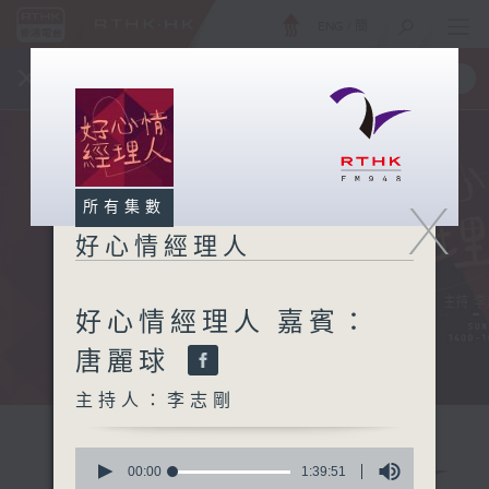
ENG
/
簡
×
全新 RTHK On The Go
取得
一手掌握 RTHK 電台、電視節目
X
所有集數
好心情經理人
好心情經理人 嘉賓：
唐麗球
主持人：李志剛
0
seconds
00:00
1:39:51