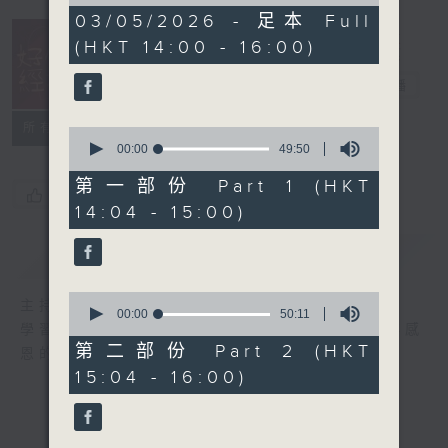
of
1
03/05/2026 - 足本 Full
hour,
(HKT 14:00 - 16:00)
39
minutes,
51
好心情經理人
電台直播
seconds
所有集數
0
seconds
00:00
49:50
of
49
第一部份 Part 1 (HKT
您喜歡這個節目嗎?
minutes,
14:04 - 15:00)
50
seconds
簡介
GIST
0
主持人：李志剛
seconds
00:00
50:11
學習正向面對問題，就算身處逆境，都要常存感
of
50
第二部份 Part 2 (HKT
恩的心，永不放棄希望和樂觀的心情。
minutes,
15:04 - 16:00)
11
seconds