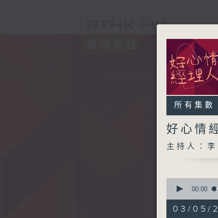
所有集數
好心情
主持人：李
0
seconds
00:00
of
1
03/05/2
hour,