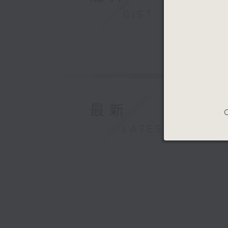
GIST
最新
C
LATEST