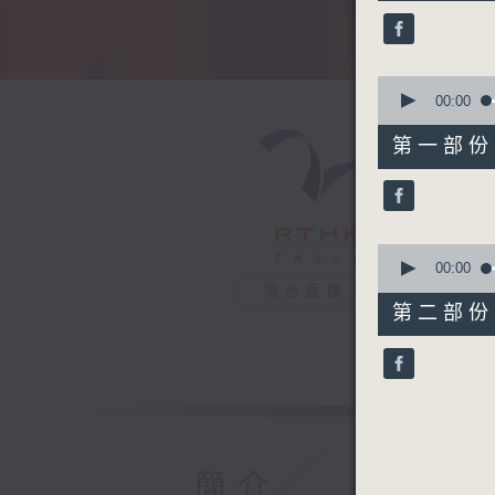
39
minutes,
51
seconds
90%
0
seconds
00:00
of
49
第一部份 P
minutes,
50
seconds
90%
0
seconds
00:00
of
電台直播
50
第二部份 P
minutes,
11
seconds
90%
簡介