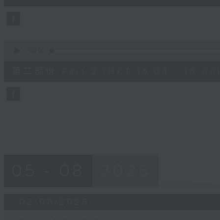
50
seconds
Volume
90%
0
seconds
00:00
of
49
第二部份 Part 2 (HKT 15:04 - 16:00
minutes,
50
seconds
Volume
90%
05 - 08
2026
02/08/2026