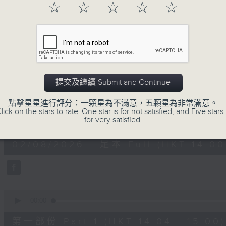
☆
☆
☆
☆
☆
02/08/2026
提交及繼續 Submit and Continue
好心情經理人
點擊星星進行評分：一顆星為不滿意，五顆星為非常滿意。
lick on the stars to rate: One star is for not satisfied, and Five stars 
0
for very satisfied.
seconds
00:00
of
1
02/08/2026 - 足本 Full (HKT 14:00 
hour,
39
minutes,
30
seconds
Volume
90%
0
seconds
00:00
of
49
第一部份 Part 1 (HKT 14:04 - 15:00)
minutes,