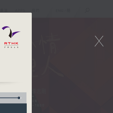
重溫
APPS
我們
ENG
/
簡
X