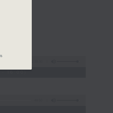
is
1:39:30
- 16:00)
49:50