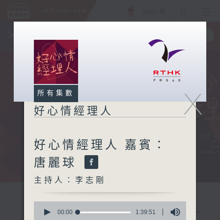
ENG
/
簡
×
全新 RTHK On The Go
取得
一手掌握 RTHK 電台、電視節目
X
所有集數
好心情經理人
好心情經理人 嘉賓：
唐麗球
主持人：李志剛
0
seconds
00:00
1:39:51