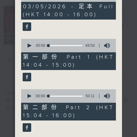
of
1
03/05/2026 - 足本 Full
hour,
(HKT 14:00 - 16:00)
39
minutes,
51
好心情經理人
電台直播
seconds
所有集數
0
seconds
00:00
49:50
of
49
第一部份 Part 1 (HKT
您喜歡這個節目嗎?
minutes,
14:04 - 15:00)
50
seconds
簡介
GIST
0
主持人：李志剛
seconds
00:00
50:11
學習正向面對問題，就算身處逆境，都要常存感
of
50
第二部份 Part 2 (HKT
恩的心，永不放棄希望和樂觀的心情。
minutes,
15:04 - 16:00)
11
seconds