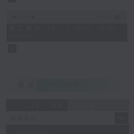
0
seconds
00:00
56:09
of
56
第二部份 Part 2 (HKT 15:04 -
minutes,
16:00)
9
seconds
重溫
CATCHUP
06 - 08
2026