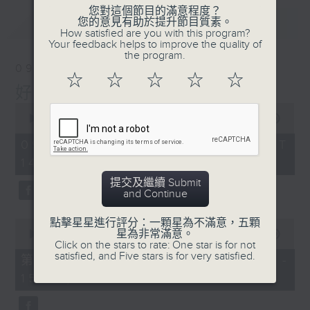
您對這個節目的滿意程度？
最新
LATEST
您的意見有助於提升節目質素。
How satisfied are you with this program?
Your feedback helps to improve the quality of
the program.
09/08/2026
☆
☆
☆
☆
☆
好心情經理人
0
seconds
00:00
1:52:00
of
1
09/08/2026 - 足本 Full (HKT
hour,
14:04 - 16:00)
52
minutes,
提交及繼續 Submit
0
and Continue
seconds
點擊星星進行評分：一顆星為不滿意，五顆
0
星為非常滿意。
seconds
00:00
56:00
Click on the stars to rate: One star is for not
of
satisfied, and Five stars is for very satisfied.
56
第一部份 Part 1 (HKT 14:04 -
minutes,
15:00)
0
seconds