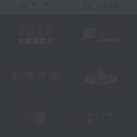
聯 絡
公眾回饋