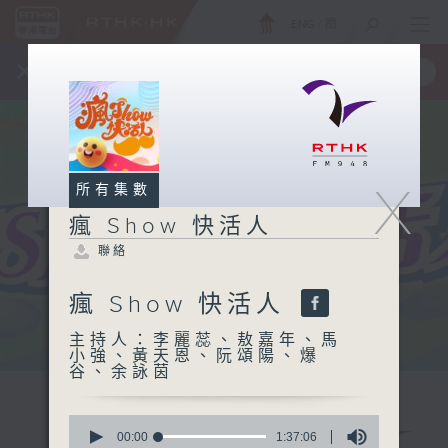
ENG
/
簡
×
全新 RTHK On The Go
取得
一手掌握 RTHK 電台、電視節目
X
所有集數
瘋 Show 快活人
聯絡
瘋 Show 快活人
主持人：李麗蕊、敖嘉年、馬
小強、黃天恩、阮頌陽、爆
谷、余詠茵
0
seconds
00:00
1:37:06