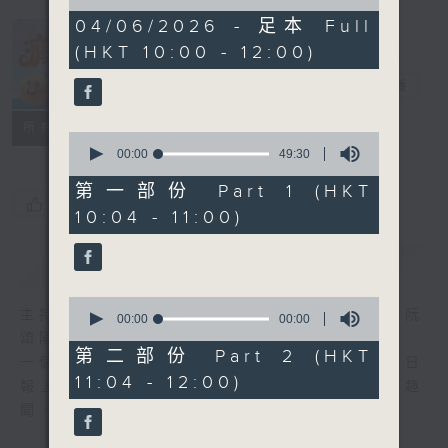
of
1
04/06/2026 - 足本 Full
hour,
(HKT 10:00 - 12:00)
37
瘋 Show 快活
minutes,
人
6
電台直播
seconds
聯絡
所有集數
0
seconds
00:00
49:30
of
49
第一部份 Part 1 (HKT
minutes,
您喜歡這個節目嗎?
10:04 - 11:00)
30
seconds
簡介
GIST
0
主持人：李麗蕊、敖嘉年、馬小強、黃天恩、阮
seconds
00:00
47:46
of
頌陽、爆谷、余詠茵
47
第二部份 Part 2 (HKT
一個消閒式的雜誌節目，內容包羅萬有，由每日
minutes,
11:04 - 12:00)
46
報上熱門新聞，到經典金曲，世界各地古怪趣
seconds
聞，到遊戲都一應俱全。