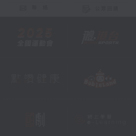
聯 絡
公眾回饋