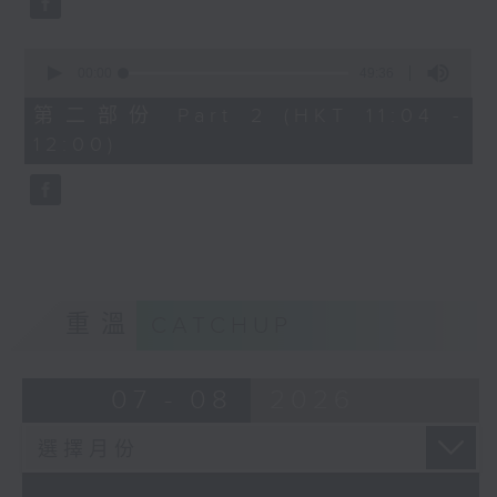
0
seconds
00:00
49:36
of
49
第二部份 Part 2 (HKT 11:04 -
minutes,
12:00)
36
seconds
重溫
CATCHUP
07 - 08
2026