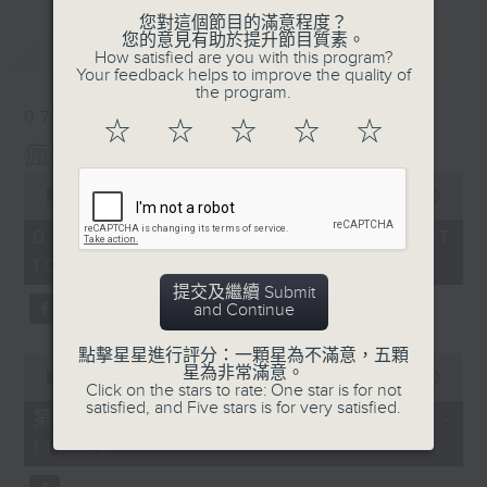
您對這個節目的滿意程度？
您的意見有助於提升節目質素。
最新
LATEST
How satisfied are you with this program?
Your feedback helps to improve the quality of
the program.
07/08/2026
☆
☆
☆
☆
☆
瘋 Show 快活人
0
seconds
00:00
1:37:16
of
1
07/08/2026 - 足本 Full (HKT
hour,
10:00 - 12:00)
37
minutes,
提交及繼續 Submit
16
and Continue
seconds
點擊星星進行評分：一顆星為不滿意，五顆
0
星為非常滿意。
seconds
00:00
47:50
Click on the stars to rate: One star is for not
of
satisfied, and Five stars is for very satisfied.
47
第一部份 Part 1 (HKT 10:04 -
minutes,
11:00)
50
seconds