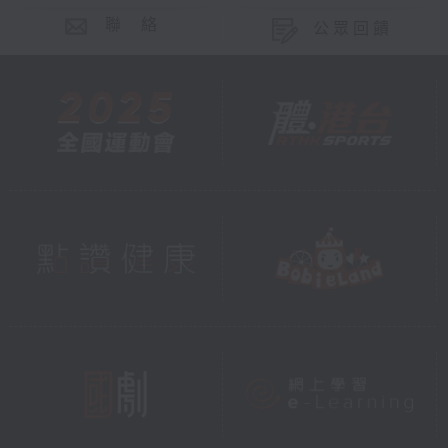
聯 絡
公眾回饋