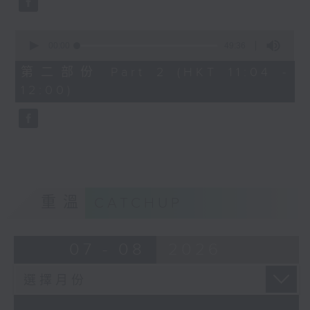
0
seconds
00:00
49:36
of
49
第二部份 Part 2 (HKT 11:04 -
minutes,
12:00)
36
seconds
重溫
CATCHUP
07 - 08
2026