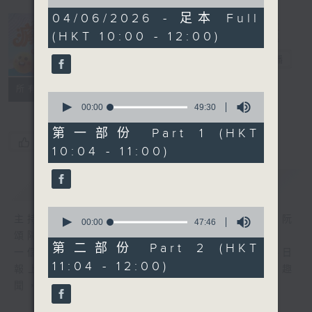
of
1
04/06/2026 - 足本 Full
hour,
(HKT 10:00 - 12:00)
37
瘋 Show 快活
minutes,
人
6
電台直播
seconds
聯絡
所有集數
0
seconds
00:00
49:30
of
49
第一部份 Part 1 (HKT
minutes,
您喜歡這個節目嗎?
10:04 - 11:00)
30
seconds
簡介
GIST
0
主持人：李麗蕊、敖嘉年、馬小強、黃天恩、阮
seconds
00:00
47:46
of
頌陽、爆谷、余詠茵
47
第二部份 Part 2 (HKT
一個消閒式的雜誌節目，內容包羅萬有，由每日
minutes,
11:04 - 12:00)
46
報上熱門新聞，到經典金曲，世界各地古怪趣
seconds
聞，到遊戲都一應俱全。