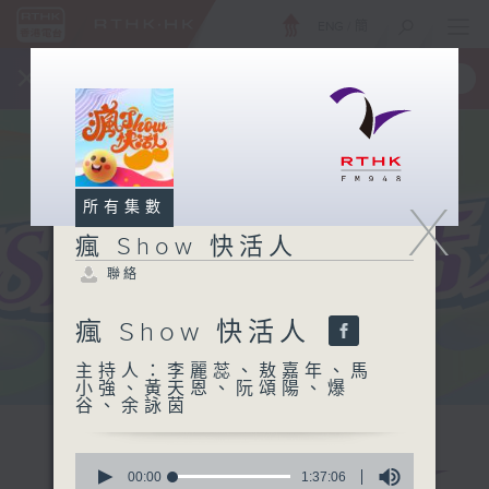
ENG
/
簡
×
全新 RTHK On The Go
取得
一手掌握 RTHK 電台、電視節目
X
所有集數
瘋 Show 快活人
聯絡
瘋 Show 快活人
主持人：李麗蕊、敖嘉年、馬
小強、黃天恩、阮頌陽、爆
谷、余詠茵
0
seconds
00:00
1:37:06