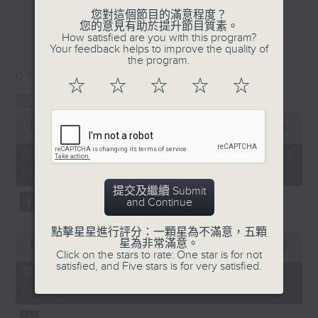
您對這個節目的滿意程度？
您的意見有助於提升節目質素。
最新
LATEST
How satisfied are you with this program?
Your feedback helps to improve the quality of
the program.
07/08/2026
☆
☆
☆
☆
☆
瘋 Show 快活人
0
seconds
00:00
1:37:16
of
1
07/08/2026 - 足本 Full (HKT
hour,
10:00 - 12:00)
37
minutes,
提交及繼續 Submit
16
and Continue
seconds
點擊星星進行評分：一顆星為不滿意，五顆
0
星為非常滿意。
seconds
00:00
47:50
Click on the stars to rate: One star is for not
of
satisfied, and Five stars is for very satisfied.
47
第一部份 Part 1 (HKT 10:04 -
minutes,
11:00)
50
seconds