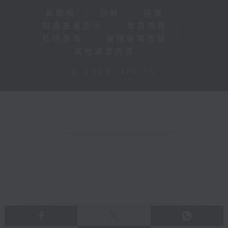
新聞稿
|
招聘
|
招標
|
知識產權告示
|
常見問題
|
私隱政策
|
無障礙播放器
|
其他語言內容
|
© 2026 rthk.hk