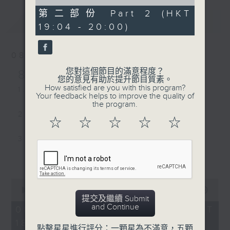
of
54
第二部份 Part 2 (HKT
最新
minutes,
LATEST
19:04 - 20:00)
35
seconds
08/08/2026
您對這個節目的滿意程度？
8/8/2026-14/8/2026
您的意見有助於提升節目質素。
How satisfied are you with this program?
1. Love Sensation - Madonna
Your feedback helps to improve the quality of
the program.
2. Close to You - Jay Fung 馮允謙
☆
☆
☆
☆
☆
3. My Guy - Sam Smith
更多...
4. Less than a Lover - JENNIE
0
5. Street of Dreams - U2
seconds
00:00
00:00
of
提交及繼續 Submit
0
and Continue
08/08/2026 - 足本 Full (HKT
6. MORNING DEW (DONK) -
seconds
18:00 - 20:00)
Beyoncé
點擊星星進行評分：一顆星為不滿意，五顆