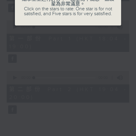
星為非常滿意。
Click on the stars to rate: One star is for not
7. I Just Got Mad - Malcolm Todd
satisfied, and Five stars is for very satisfied.
0
8. The Time Of My Life - Benson
seconds
00:00
00:00
of
Boone
0
第一部份 Part 1 (HKT 18:04 -
seconds
19:00)
9. Good Times - Lukas Graham
10. DAI DAI - Shakira, Burna Boy
0
seconds
00:00
00:00
of
0
第二部份 Part 2 (HKT 19:04 -
seconds
20:00)