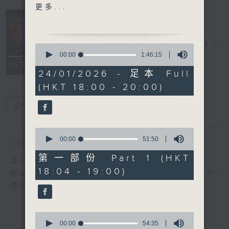
2. Homecoming- Yangpa
更多...
(Feat. Janice Vidal)
3. Let Loose- Jackson
Wang
環球榜
電台直播
0
4. Immortal Love- MIKA
seconds
00:00
1:46:15
of
5. Choose- ATEEZ
聯絡
所有集數
1
24/01/2026 - 足本 Full
6. Such a Funny Way-
hour,
(HKT 18:00 - 20:00)
46
Sabrina Carpenter
minutes,
7. Eeny Meeny Miny
15
您喜歡這個節目嗎?
seconds
Moe- FIFTY FIFTY
8. Broken World- 孫盛希
0
簡介
GIST
9. GAMER (Korean
seconds
00:00
51:50
of
Version)- Ash盧信宥
51
第一部份 Part 1 (HKT
主持人：李志剛
10. Break Your Heart-
minutes,
18:04 - 19:00)
50
網羅全球精彩歌曲，追訪國際歌星近況。愛好外
Jay Fung
seconds
語歌曲的朋友，切勿錯過。
0
seconds
00:00
54:35