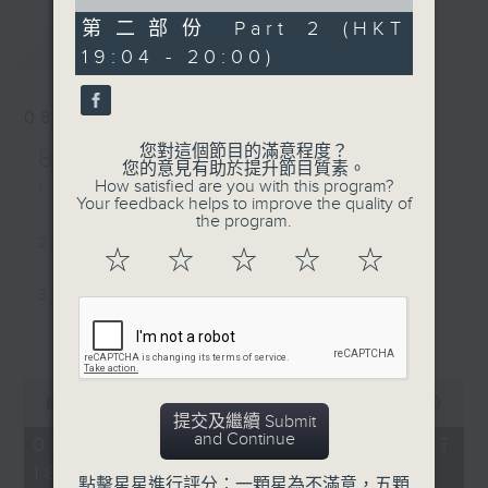
of
54
第二部份 Part 2 (HKT
最新
minutes,
LATEST
19:04 - 20:00)
35
seconds
08/08/2026
您對這個節目的滿意程度？
8/8/2026-14/8/2026
您的意見有助於提升節目質素。
How satisfied are you with this program?
1. Love Sensation - Madonna
Your feedback helps to improve the quality of
the program.
2. Close to You - Jay Fung 馮允謙
☆
☆
☆
☆
☆
3. My Guy - Sam Smith
更多...
4. Less than a Lover - JENNIE
0
5. Street of Dreams - U2
seconds
00:00
1:52:00
of
提交及繼續 Submit
1
and Continue
08/08/2026 - 足本 Full (HKT
6. MORNING DEW (DONK) -
hour,
18:04 - 20:00)
52
Beyoncé
點擊星星進行評分：一顆星為不滿意，五顆