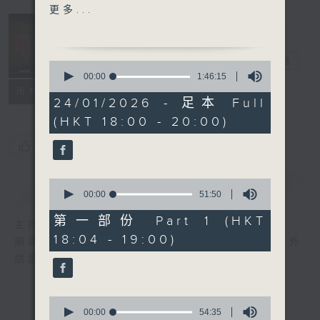
2. Homecoming- Yangpa
更多...
(Feat. Janice Vidal)
3. Let Loose- Jackson
Wang
環球榜
電台直播
0
4. Immortal Love- MIKA
seconds
00:00
1:46:15
of
5. Choose- ATEEZ
聯絡
所有集數
1
24/01/2026 - 足本 Full
6. Such a Funny Way-
hour,
(HKT 18:00 - 20:00)
46
Sabrina Carpenter
minutes,
7. Eeny Meeny Miny
15
您喜歡這個節目嗎?
seconds
Moe- FIFTY FIFTY
8. Broken World- 孫盛希
0
簡介
GIST
9. GAMER (Korean
seconds
00:00
51:50
of
Version)- Ash盧信宥
51
第一部份 Part 1 (HKT
主持人：李志剛
10. Break Your Heart-
minutes,
18:04 - 19:00)
50
網羅全球精彩歌曲，追訪國際歌星近況。愛好外
Jay Fung
seconds
語歌曲的朋友，切勿錯過。
0
seconds
00:00
54:35