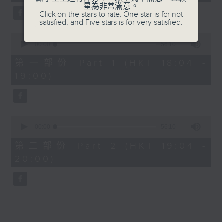
minutes,
星為非常滿意。
0
Click on the stars to rate: One star is for not
seconds
7. I Just Got Mad - Malcolm Todd
satisfied, and Five stars is for very satisfied.
0
8. The Time Of My Life - Benson
seconds
00:00
56:10
of
Boone
56
第一部份 Part 1 (HKT 18:04 -
minutes,
19:00)
10
9. Good Times - Lukas Graham
seconds
10. DAI DAI - Shakira, Burna Boy
0
seconds
00:00
56:10
of
56
第二部份 Part 2 (HKT 19:04 -
minutes,
20:00)
10
seconds