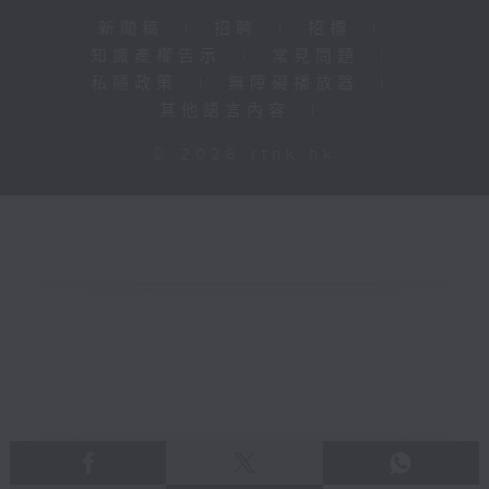
新聞稿
|
招聘
|
招標
|
知識產權告示
|
常見問題
|
私隱政策
|
無障礙播放器
|
其他語言內容
|
© 2026 rthk.hk