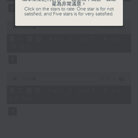
minutes,
星為非常滿意。
25
Click on the stars to rate: One star is for not
seconds
7. I Just Got Mad - Malcolm Todd
satisfied, and Five stars is for very satisfied.
0
8. The Time Of My Life - Benson
seconds
00:00
51:00
of
Boone
51
第一部份 Part 1 (HKT 18:04 -
minutes,
19:00)
0
9. Good Times - Lukas Graham
seconds
10. DAI DAI - Shakira, Burna Boy
0
seconds
00:00
52:35
of
52
第二部份 Part 2 (HKT 19:04 -
minutes,
20:00)
35
seconds