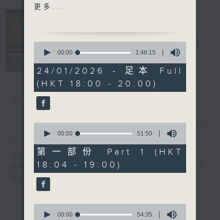
2. Homecoming- Yangpa
更多...
(Feat. Janice Vidal)
3. Let Loose- Jackson
Wang
環球榜
電台直播
0
4. Immortal Love- MIKA
seconds
00:00
1:46:15
of
5. Choose- ATEEZ
聯絡
所有集數
1
24/01/2026 - 足本 Full
6. Such a Funny Way-
hour,
(HKT 18:00 - 20:00)
46
Sabrina Carpenter
minutes,
7. Eeny Meeny Miny
15
您喜歡這個節目嗎?
seconds
Moe- FIFTY FIFTY
8. Broken World- 孫盛希
0
簡介
GIST
9. GAMER (Korean
seconds
00:00
51:50
of
Version)- Ash盧信宥
51
第一部份 Part 1 (HKT
主持人：李志剛
10. Break Your Heart-
minutes,
18:04 - 19:00)
50
網羅全球精彩歌曲，追訪國際歌星近況。愛好外
Jay Fung
seconds
語歌曲的朋友，切勿錯過。
0
seconds
00:00
54:35