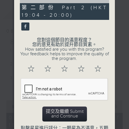
of
54
第二部份 Part 2 (HKT
最新
minutes,
LATEST
19:04 - 20:00)
35
seconds
08/08/2026
您對這個節目的滿意程度？
8/8/2026-14/8/2026
您的意見有助於提升節目質素。
How satisfied are you with this program?
1. Love Sensation - Madonna
Your feedback helps to improve the quality of
the program.
2. Close to You - Jay Fung 馮允謙
☆
☆
☆
☆
☆
3. My Guy - Sam Smith
更多...
4. Less than a Lover - JENNIE
0
5. Street of Dreams - U2
seconds
00:00
1:43:25
of
提交及繼續 Submit
1
and Continue
08/08/2026 - 足本 Full (HKT
6. MORNING DEW (DONK) -
hour,
18:00 - 20:00)
43
Beyoncé
點擊星星進行評分：一顆星為不滿意，五顆