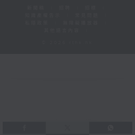
新聞稿
|
招聘
|
招標
|
知識產權告示
|
常見問題
|
私隱政策
|
無障礙播放器
|
其他語言內容
|
© 2026 rthk.hk