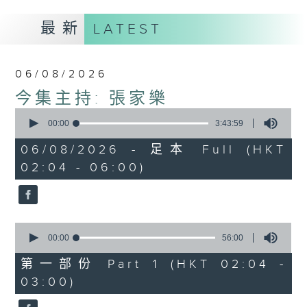
最新
LATEST
06/08/2026
今集主持: 張家樂
0
seconds
00:00
3:43:59
of
3
06/08/2026 - 足本 Full (HKT
hours,
02:04 - 06:00)
43
minutes,
59
seconds
0
seconds
00:00
56:00
of
56
第一部份 Part 1 (HKT 02:04 -
minutes,
03:00)
0
seconds