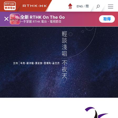
ENG
/
簡
×
全新 RTHK On The Go
取得
一手掌握 RTHK 電台、電視節目