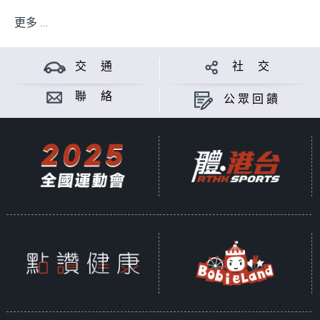
更多 ...
交 通
社 交
聯 絡
公眾回饋