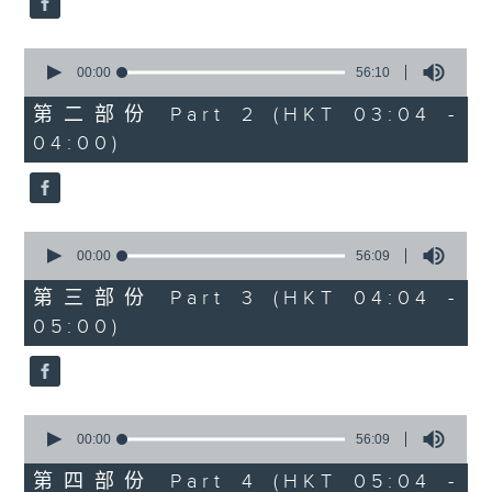
0
seconds
00:00
56:10
of
56
第二部份 Part 2 (HKT 03:04 -
minutes,
04:00)
10
seconds
0
seconds
00:00
56:09
of
56
第三部份 Part 3 (HKT 04:04 -
minutes,
05:00)
9
seconds
0
seconds
00:00
56:09
of
56
第四部份 Part 4 (HKT 05:04 -