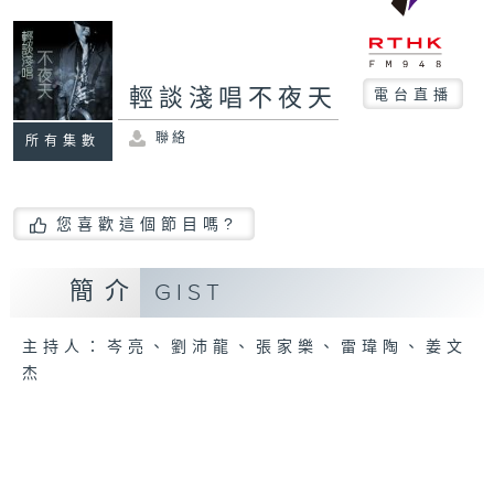
輕談淺唱不夜天
電台直播
聯絡
所有集數
您喜歡這個節目嗎?
簡介
GIST
主持人：岑亮、劉沛龍、張家樂、雷瑋陶、姜文
杰