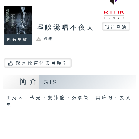
輕談淺唱不夜天
電台直播
聯絡
所有集數
您喜歡這個節目嗎?
簡介
GIST
主持人：岑亮、劉沛龍、張家樂、雷瑋陶、姜文
杰