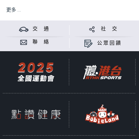
更多 ...
交 通
社 交
聯 絡
公眾回饋