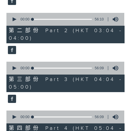
0
seconds
00:00
56:10
of
56
第二部份 Part 2 (HKT 03:04 -
minutes,
04:00)
10
seconds
0
seconds
00:00
56:09
of
56
第三部份 Part 3 (HKT 04:04 -
minutes,
05:00)
9
seconds
0
seconds
00:00
56:09
of
56
第四部份 Part 4 (HKT 05:04 -