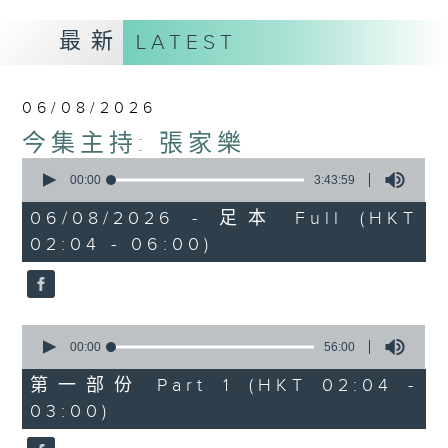
最新
LATEST
06/08/2026
今集主持: 張家樂
0
seconds
00:00
3:43:59
of
3
06/08/2026 - 足本 Full (HKT
hours,
02:04 - 06:00)
43
minutes,
59
seconds
0
seconds
00:00
56:00
of
56
第一部份 Part 1 (HKT 02:04 -
minutes,
03:00)
0
seconds