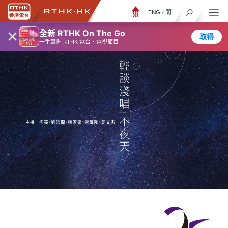
ENG
/
簡
×
全新 RTHK On The Go
取得
一手掌握 RTHK 電台、電視節目