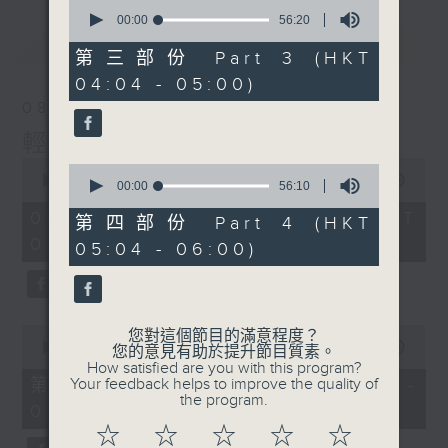
0
seconds
00:00
56:20
of
最新
LATEST
56
第三部份 Part 3 (HKT
minutes,
04:04 - 05:00)
20
seconds
08/08/2026
輕談淺唱不夜天
0
0
seconds
00:00
3:44:00
seconds
00:00
56:10
of
of
3
08/08/2026 - 足本 Full (HKT
56
第四部份 Part 4 (HKT
hours,
minutes,
02:04 - 06:00)
44
05:04 - 06:00)
10
minutes,
seconds
0
seconds
0
您對這個節目的滿意程度？
seconds
00:00
56:10
您的意見有助於提升節目質素。
of
How satisfied are you with this program?
56
第一部份 Part 1 (HKT 02:04 -
Your feedback helps to improve the quality of
minutes,
the program.
03:00)
10
seconds
☆
☆
☆
☆
☆