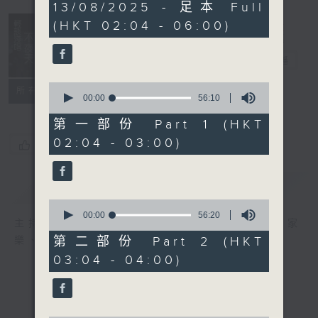
3
13/08/2025 - 足本 Full
hours,
(HKT 02:04 - 06:00)
44
minutes,
0
輕談淺唱不夜天
seconds
電台直播
0
聯絡
所有集數
seconds
00:00
56:10
of
56
第一部份 Part 1 (HKT
minutes,
02:04 - 03:00)
10
您喜歡這個節目嗎?
seconds
簡介
GIST
0
seconds
00:00
56:20
主持人：岑亮、劉沛龍、星怡、余茵娜、張家
of
56
第二部份 Part 2 (HKT
樂、雷瑋陶
minutes,
03:04 - 04:00)
20
seconds