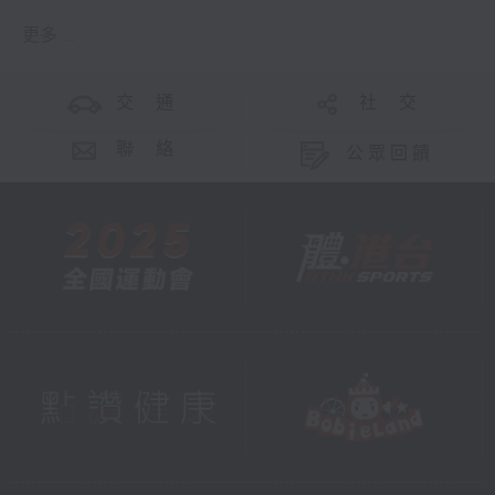
更多 ...
交 通
社 交
聯 絡
公眾回饋