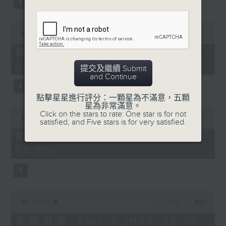
0
seconds
00:00
56:19
of
56
第二部份 Part 2 (HKT 03:04 -
minutes,
04:00)
19
提交及繼續 Submit
seconds
and Continue
點擊星星進行評分：一顆星為不滿意，五顆
星為非常滿意。
0
Click on the stars to rate: One star is for not
seconds
00:00
56:20
satisfied, and Five stars is for very satisfied.
of
56
第三部份 Part 3 (HKT 04:04 -
minutes,
05:00)
20
seconds
0
seconds
00:00
56:09
of
56
第四部份 Part 4 (HKT 05:04 -