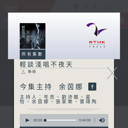
ENG
/
簡
×
全新 RTHK On The Go
取得
一手掌握 RTHK 電台、電視節目
所有集數
輕談淺唱不夜天
X
聯絡
今集主持: 余茵娜
主持人：岑亮、劉沛龍、星
怡、余茵娜、張家樂、雷瑋陶
0
seconds
00:00
3:44:00
of