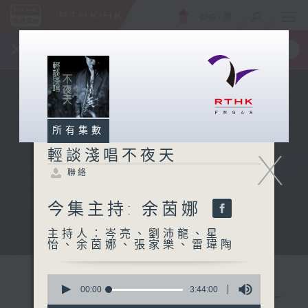
ENG
/
簡
×
全新 RTHK On The Go
取得
一手掌握 RTHK 電台、電視節目
所有集數
X
輕談淺唱不夜天
聯絡
今集主持: 余茵娜
主持人：岑亮、劉沛龍、星
怡、余茵娜、張家樂、雷瑋陶
0
seconds
00:00
3:44:00
of