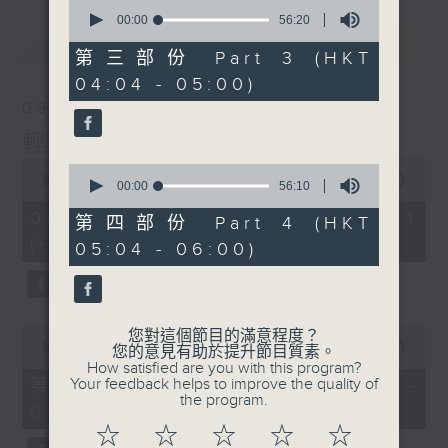
0
seconds
00:00
56:20
of
最新
LATEST
56
第三部份 Part 3 (HKT
minutes,
04:04 - 05:00)
20
seconds
09/08/2026
輕談淺唱不夜天
0
0
seconds
00:00
56:00
seconds
00:00
56:10
of
of
56
09/08/2026 - 第一部份 Part 1
56
第四部份 Part 4 (HKT
minutes,
minutes,
(HKT 02:04 - 03:00)
0
05:04 - 06:00)
10
seconds
seconds
0
您對這個節目的滿意程度？
seconds
00:00
56:00
您的意見有助於提升節目質素。
of
How satisfied are you with this program?
56
第二部份 Part 2 (HKT 03:04 -
Your feedback helps to improve the quality of
minutes,
the program.
04:00)
0
seconds
☆
☆
☆
☆
☆