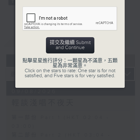
重溫
CATCHUP
提交及繼續 Submit
and Continue
07 - 08
2026
點擊星星進行評分：一顆星為不滿意，五顆
星為非常滿意。
Click on the stars to rate: One star is for not
satisfied, and Five stars is for very satisfied.
09/08/2026
輕談淺唱不夜天
第一部份 Part 1 (HKT 02:04 -
03:00)
第二部份 Part 2 (HKT 03:04 -