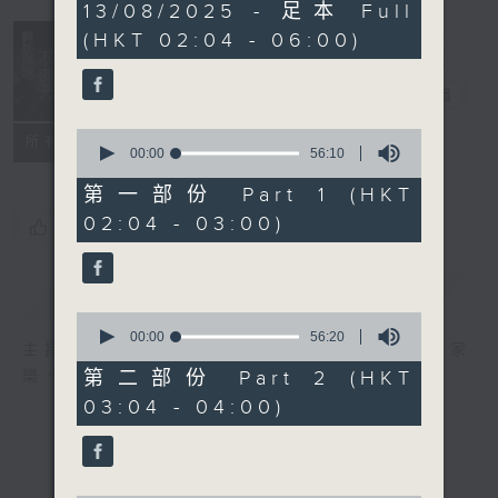
3
13/08/2025 - 足本 Full
hours,
(HKT 02:04 - 06:00)
44
minutes,
0
輕談淺唱不夜天
seconds
電台直播
0
聯絡
所有集數
seconds
00:00
56:10
of
56
第一部份 Part 1 (HKT
minutes,
02:04 - 03:00)
10
您喜歡這個節目嗎?
seconds
簡介
GIST
0
seconds
00:00
56:20
主持人：岑亮、劉沛龍、星怡、余茵娜、張家
of
56
第二部份 Part 2 (HKT
樂、雷瑋陶
minutes,
03:04 - 04:00)
20
seconds