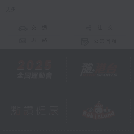
更多 ...
交 通
社 交
聯 絡
公眾回饋