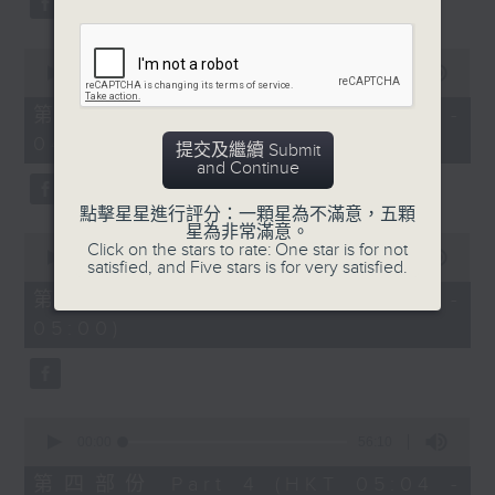
0
seconds
00:00
56:19
of
56
第二部份 Part 2 (HKT 03:04 -
minutes,
04:00)
19
提交及繼續 Submit
seconds
and Continue
點擊星星進行評分：一顆星為不滿意，五顆
星為非常滿意。
0
Click on the stars to rate: One star is for not
seconds
00:00
56:19
satisfied, and Five stars is for very satisfied.
of
56
第三部份 Part 3 (HKT 04:04 -
minutes,
05:00)
19
seconds
0
seconds
00:00
56:10
of
56
第四部份 Part 4 (HKT 05:04 -