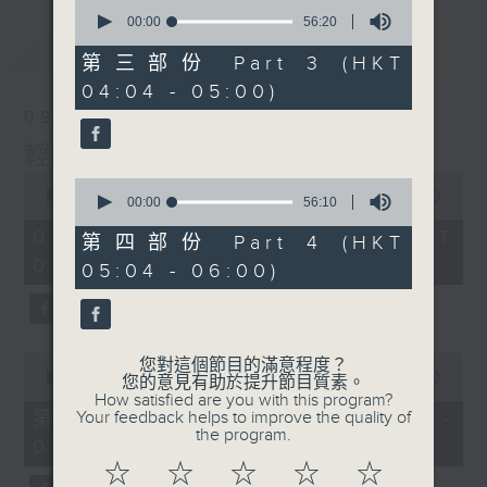
0
seconds
00:00
56:20
of
最新
LATEST
56
第三部份 Part 3 (HKT
minutes,
04:04 - 05:00)
20
seconds
09/08/2026
輕談淺唱不夜天
0
0
seconds
00:00
3:44:00
seconds
00:00
56:10
of
of
3
09/08/2026 - 足本 Full (HKT
56
第四部份 Part 4 (HKT
hours,
minutes,
02:04 - 06:00)
44
05:04 - 06:00)
10
minutes,
seconds
0
seconds
0
您對這個節目的滿意程度？
seconds
00:00
56:10
您的意見有助於提升節目質素。
of
How satisfied are you with this program?
56
第一部份 Part 1 (HKT 02:04 -
Your feedback helps to improve the quality of
minutes,
the program.
03:00)
10
seconds
☆
☆
☆
☆
☆