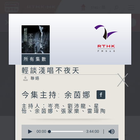
ENG
/
簡
×
全新 RTHK On The Go
取得
一手掌握 RTHK 電台、電視節目
所有集數
輕談淺唱不夜天
X
聯絡
今集主持: 余茵娜
主持人：岑亮、劉沛龍、星
怡、余茵娜、張家樂、雷瑋陶
0
seconds
00:00
3:44:00
of