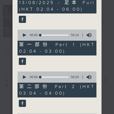
3
13/08/2025 - 足本 Full
hours,
(HKT 02:04 - 06:00)
44
minutes,
0
輕談淺唱不夜天
seconds
電台直播
0
聯絡
所有集數
seconds
00:00
56:10
of
56
第一部份 Part 1 (HKT
minutes,
02:04 - 03:00)
10
您喜歡這個節目嗎?
seconds
簡介
GIST
0
seconds
00:00
56:20
主持人：岑亮、劉沛龍、星怡、余茵娜、張家
of
56
第二部份 Part 2 (HKT
樂、雷瑋陶
minutes,
03:04 - 04:00)
20
seconds