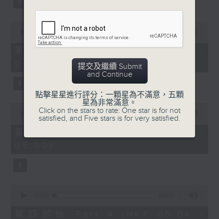
0
seconds
00:00
56:10
of
56
第二部份 Part 2 (HKT 03:04 -
minutes,
04:00)
10
提交及繼續 Submit
seconds
and Continue
點擊星星進行評分：一顆星為不滿意，五顆
星為非常滿意。
0
Click on the stars to rate: One star is for not
seconds
00:00
56:10
satisfied, and Five stars is for very satisfied.
of
56
第三部份 Part 3 (HKT 04:04 -
minutes,
05:00)
10
seconds
0
seconds
00:00
56:09
of
56
第四部份 Part 4 (HKT 05:04 -