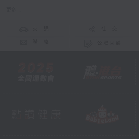
更多 ...
交 通
社 交
聯 絡
公眾回饋