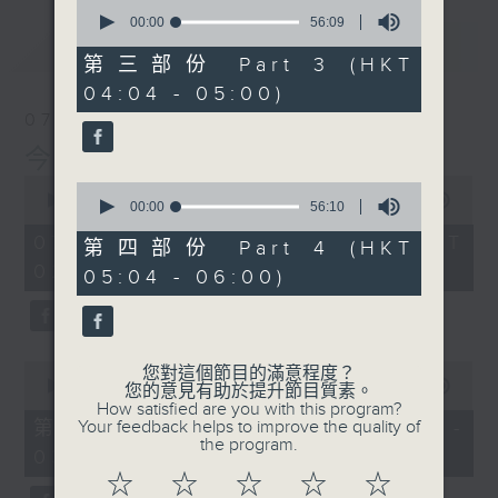
0
seconds
00:00
56:09
of
最新
LATEST
56
第三部份 Part 3 (HKT
minutes,
04:04 - 05:00)
9
seconds
07/08/2026
今集主持: 岑亮
0
0
seconds
00:00
3:43:59
seconds
00:00
56:10
of
of
3
07/08/2026 - 足本 Full (HKT
56
第四部份 Part 4 (HKT
hours,
minutes,
02:04 - 06:00)
43
05:04 - 06:00)
10
minutes,
seconds
59
seconds
0
您對這個節目的滿意程度？
seconds
00:00
56:00
您的意見有助於提升節目質素。
of
How satisfied are you with this program?
56
第一部份 Part 1 (HKT 02:04 -
Your feedback helps to improve the quality of
minutes,
the program.
03:00)
0
seconds
☆
☆
☆
☆
☆