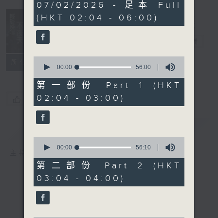
3
07/02/2026 - 足本 Full
hours,
(HKT 02:04 - 06:00)
44
minutes,
0
輕談淺唱不夜天
seconds
電台直播
0
聯絡
所有集數
seconds
00:00
56:00
of
56
第一部份 Part 1 (HKT
minutes,
02:04 - 03:00)
0
您喜歡這個節目嗎?
seconds
簡介
GIST
0
seconds
00:00
56:10
主持人：岑亮、劉沛龍、張家樂、雷瑋陶
of
56
第二部份 Part 2 (HKT
minutes,
03:04 - 04:00)
10
seconds