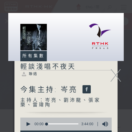
ENG
/
簡
×
全新 RTHK On The Go
取得
一手掌握 RTHK 電台、電視節目
所有集數
輕談淺唱不夜天
X
聯絡
今集主持: 岑亮
主持人：岑亮、劉沛龍、張家
樂、雷瑋陶
0
seconds
00:00
3:44:00
of