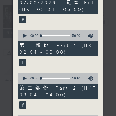
3
07/02/2026 - 足本 Full
hours,
(HKT 02:04 - 06:00)
44
minutes,
0
輕談淺唱不夜天
seconds
電台直播
0
聯絡
所有集數
seconds
00:00
56:00
of
56
第一部份 Part 1 (HKT
minutes,
02:04 - 03:00)
0
您喜歡這個節目嗎?
seconds
簡介
GIST
0
seconds
00:00
56:10
主持人：岑亮、劉沛龍、張家樂、雷瑋陶
of
56
第二部份 Part 2 (HKT
minutes,
03:04 - 04:00)
10
seconds