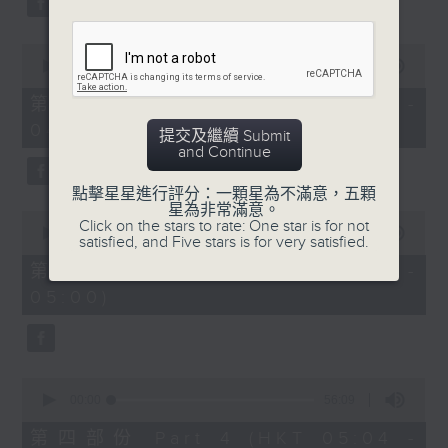
0
seconds
00:00
56:10
of
56
第二部份 Part 2 (HKT 03:04 -
minutes,
04:00)
10
提交及繼續 Submit
seconds
and Continue
點擊星星進行評分：一顆星為不滿意，五顆
星為非常滿意。
0
Click on the stars to rate: One star is for not
seconds
00:00
56:10
satisfied, and Five stars is for very satisfied.
of
56
第三部份 Part 3 (HKT 04:04 -
minutes,
05:00)
10
seconds
0
seconds
00:00
56:09
of
56
第四部份 Part 4 (HKT 05:04 -