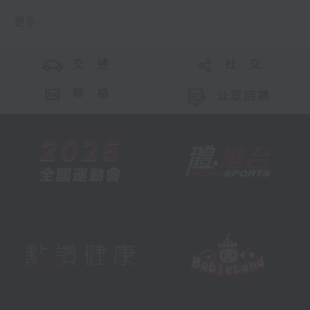
更多 ...
交 通
社 交
聯 絡
公眾回饋