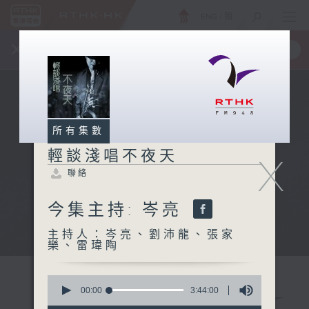
ENG
/
簡
×
全新 RTHK On The Go
取得
一手掌握 RTHK 電台、電視節目
所有集數
輕談淺唱不夜天
X
聯絡
今集主持: 岑亮
主持人：岑亮、劉沛龍、張家
樂、雷瑋陶
0
seconds
00:00
3:44:00
of