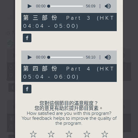
0
seconds
00:00
56:09
of
最新
LATEST
56
第三部份 Part 3 (HKT
minutes,
04:04 - 05:00)
9
seconds
07/08/2026
今集主持: 岑亮
0
0
seconds
00:00
3:43:59
seconds
00:00
56:10
of
of
3
07/08/2026 - 足本 Full (HKT
56
第四部份 Part 4 (HKT
hours,
minutes,
02:04 - 06:00)
43
05:04 - 06:00)
10
minutes,
seconds
59
seconds
0
您對這個節目的滿意程度？
seconds
00:00
56:00
您的意見有助於提升節目質素。
of
How satisfied are you with this program?
56
第一部份 Part 1 (HKT 02:04 -
Your feedback helps to improve the quality of
minutes,
the program.
03:00)
0
seconds
☆
☆
☆
☆
☆