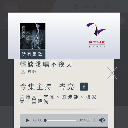
ENG
/
簡
×
全新 RTHK On The Go
取得
一手掌握 RTHK 電台、電視節目
所有集數
輕談淺唱不夜天
X
聯絡
今集主持: 岑亮
主持人：岑亮、劉沛龍、張家
樂、雷瑋陶
0
seconds
00:00
3:44:00
of