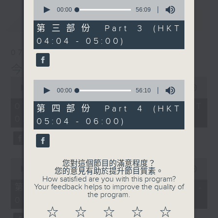
0
seconds
00:00
56:09
of
最新
LATEST
56
第三部份 Part 3 (HKT
minutes,
04:04 - 05:00)
9
seconds
07/08/2026
今集主持: 岑亮
0
0
seconds
00:00
3:43:59
seconds
00:00
56:10
of
of
3
07/08/2026 - 足本 Full (HKT
56
第四部份 Part 4 (HKT
hours,
minutes,
02:04 - 06:00)
43
05:04 - 06:00)
10
minutes,
seconds
59
seconds
0
您對這個節目的滿意程度？
seconds
00:00
56:00
您的意見有助於提升節目質素。
of
How satisfied are you with this program?
56
第一部份 Part 1 (HKT 02:04 -
Your feedback helps to improve the quality of
minutes,
the program.
03:00)
0
seconds
☆
☆
☆
☆
☆