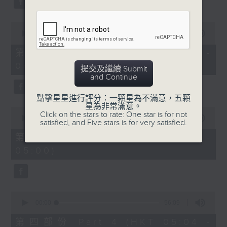
0
seconds
00:00
56:10
of
56
第二部份 Part 2 (HKT 03:04 -
minutes,
04:00)
10
提交及繼續 Submit
seconds
and Continue
點擊星星進行評分：一顆星為不滿意，五顆
星為非常滿意。
0
Click on the stars to rate: One star is for not
seconds
00:00
56:10
satisfied, and Five stars is for very satisfied.
of
56
第三部份 Part 3 (HKT 04:04 -
minutes,
05:00)
10
seconds
0
seconds
00:00
56:09
of
56
第四部份 Part 4 (HKT 05:04 -