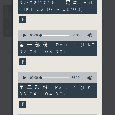
3
07/02/2026 - 足本 Full
hours,
(HKT 02:04 - 06:00)
44
minutes,
0
輕談淺唱不夜天
seconds
電台直播
0
聯絡
所有集數
seconds
00:00
56:00
of
56
第一部份 Part 1 (HKT
minutes,
02:04 - 03:00)
0
您喜歡這個節目嗎?
seconds
簡介
GIST
0
seconds
00:00
56:10
主持人：岑亮、劉沛龍、張家樂、雷瑋陶
of
56
第二部份 Part 2 (HKT
minutes,
03:04 - 04:00)
10
seconds