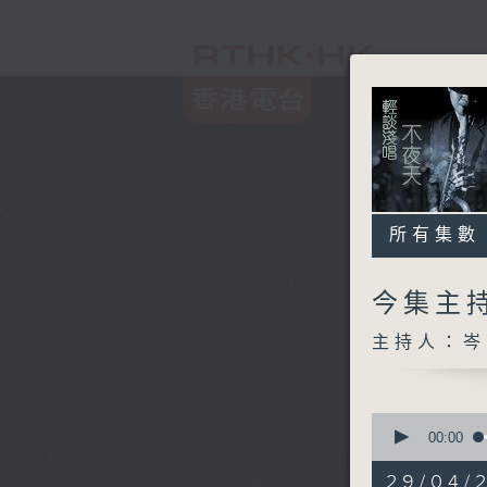
所有集數
今集主持
主持人：岑
0
seconds
00:00
of
3
29/04/