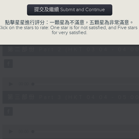
第一部份 Part 1 (HKT 02:04 - 03:00
minutes,
0
提交及繼續 Submit and Continue
seconds
Volume
90%
點擊星星進行評分：一顆星為不滿意，五顆星為非常滿意。
lick on the stars to rate: One star is for not satisfied, and Five stars 
0
for very satisfied.
seconds
00:00
of
56
第二部份 Part 2 (HKT 03:04 - 04:00
minutes,
10
seconds
Volume
90%
0
seconds
00:00
of
56
第三部份 Part 3 (HKT 04:04 - 05:00
minutes,
10
seconds
Volume
90%
0
seconds
00:00
of