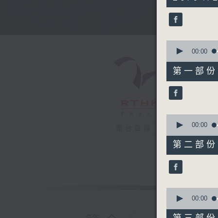
hours,
44
minutes,
0
seconds
90%
0
seconds
00:00
of
56
第一部份 P
minutes,
10
seconds
90%
0
seconds
00:00
電台直播
of
56
第二部份 P
minutes,
20
seconds
90%
0
seconds
00:00
of
56