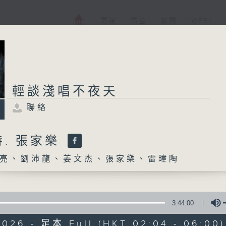
電視
電台
新聞
WEB+
輕談淺唱不夜天
聯絡
: 張家樂
亮、劉沛龍、姜文杰、張家樂、雷瑋陶
3:44:00
2026 - 足本 Full (HKT 02:04 - 06:00)