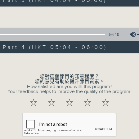
art 3 (HKT 04:04 - 05:00)
Volume
56:10
art 4 (HKT 05:04 - 06:00)
07/08/2026
Volume
輕談淺唱不夜天
0
您對這個節目的滿意程度？
seconds
00:00
您的意見有助於提升節目質素。
of
How satisfied are you with this program?
3
Your feedback helps to improve the quality of the program.
07/08/2026 - 足本 Full (HKT 02:04
hours,
43
☆
☆
☆
☆
☆
minutes,
59
seconds
Volume
90%
0
seconds
00:00
of
56