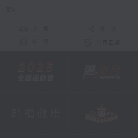
更多 ...
交 通
社 交
聯 絡
公眾回饋