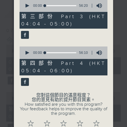
0
seconds
00:00
56:20
of
最新
LATEST
56
第三部份 Part 3 (HKT
minutes,
04:04 - 05:00)
20
seconds
07/08/2026
今集主持: 岑亮
0
0
seconds
00:00
3:43:59
seconds
00:00
56:10
of
of
3
07/08/2026 - 足本 Full (HKT
56
第四部份 Part 4 (HKT
hours,
minutes,
02:04 - 06:00)
43
05:04 - 06:00)
10
minutes,
seconds
59
seconds
0
您對這個節目的滿意程度？
seconds
00:00
56:00
您的意見有助於提升節目質素。
of
How satisfied are you with this program?
56
第一部份 Part 1 (HKT 02:04 -
Your feedback helps to improve the quality of
minutes,
the program.
03:00)
0
seconds
☆
☆
☆
☆
☆