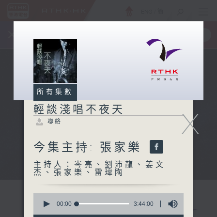
ENG
/
簡
×
全新 RTHK On The Go
取得
一手掌握 RTHK 電台、電視節目
所有集數
輕談淺唱不夜天
X
聯絡
今集主持: 張家樂
主持人：岑亮、劉沛龍、姜文
杰、張家樂、雷瑋陶
0
seconds
00:00
3:44:00
of