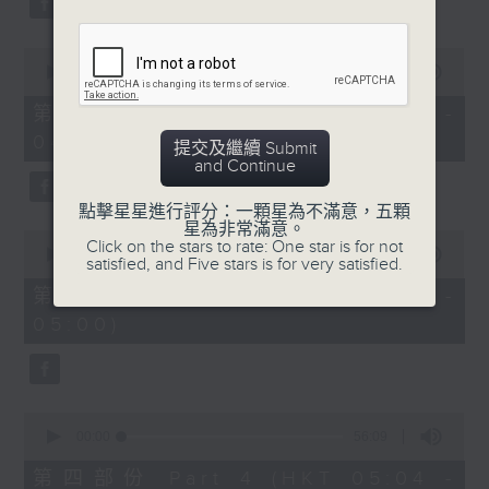
0
seconds
00:00
56:10
of
56
第二部份 Part 2 (HKT 03:04 -
minutes,
04:00)
10
提交及繼續 Submit
seconds
and Continue
點擊星星進行評分：一顆星為不滿意，五顆
星為非常滿意。
0
Click on the stars to rate: One star is for not
seconds
00:00
56:10
satisfied, and Five stars is for very satisfied.
of
56
第三部份 Part 3 (HKT 04:04 -
minutes,
05:00)
10
seconds
0
seconds
00:00
56:09
of
56
第四部份 Part 4 (HKT 05:04 -