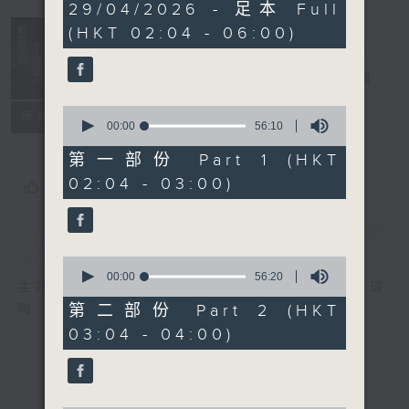
3
29/04/2026 - 足本 Full
hours,
(HKT 02:04 - 06:00)
44
minutes,
0
輕談淺唱不夜天
seconds
電台直播
0
聯絡
所有集數
seconds
00:00
56:10
of
56
第一部份 Part 1 (HKT
minutes,
02:04 - 03:00)
10
您喜歡這個節目嗎?
seconds
簡介
GIST
0
seconds
00:00
56:20
主持人：岑亮、劉沛龍、姜文杰、張家樂、雷瑋
of
56
第二部份 Part 2 (HKT
陶
minutes,
03:04 - 04:00)
20
seconds