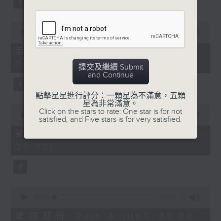
0
seconds
00:00
56:10
of
56
第二部份 Part 2 (HKT 03:04 -
minutes,
04:00)
10
提交及繼續 Submit
seconds
and Continue
點擊星星進行評分：一顆星為不滿意，五顆
星為非常滿意。
0
Click on the stars to rate: One star is for not
seconds
00:00
56:10
satisfied, and Five stars is for very satisfied.
of
56
第三部份 Part 3 (HKT 04:04 -
minutes,
05:00)
10
seconds
0
seconds
00:00
56:09
of
56
第四部份 Part 4 (HKT 05:04 -