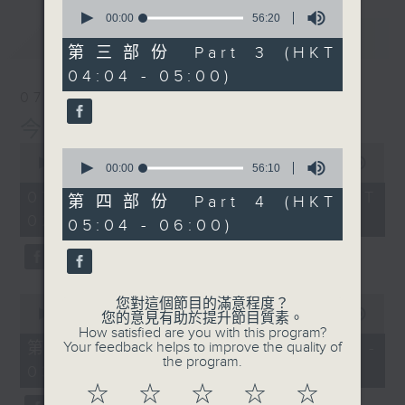
0
seconds
00:00
56:20
of
最新
LATEST
56
第三部份 Part 3 (HKT
minutes,
04:04 - 05:00)
20
seconds
07/08/2026
今集主持: 岑亮
0
0
seconds
00:00
3:43:59
seconds
00:00
56:10
of
of
3
07/08/2026 - 足本 Full (HKT
56
第四部份 Part 4 (HKT
hours,
minutes,
02:04 - 06:00)
43
05:04 - 06:00)
10
minutes,
seconds
59
seconds
0
您對這個節目的滿意程度？
seconds
00:00
56:00
您的意見有助於提升節目質素。
of
How satisfied are you with this program?
56
第一部份 Part 1 (HKT 02:04 -
Your feedback helps to improve the quality of
minutes,
the program.
03:00)
0
seconds
☆
☆
☆
☆
☆