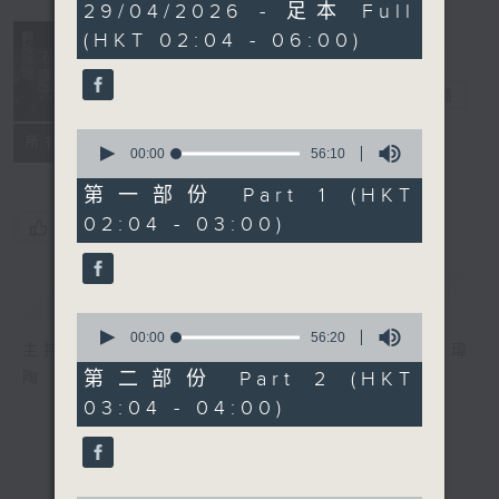
3
29/04/2026 - 足本 Full
hours,
(HKT 02:04 - 06:00)
44
minutes,
0
輕談淺唱不夜天
seconds
電台直播
0
聯絡
所有集數
seconds
00:00
56:10
of
56
第一部份 Part 1 (HKT
minutes,
02:04 - 03:00)
10
您喜歡這個節目嗎?
seconds
簡介
GIST
0
seconds
00:00
56:20
主持人：岑亮、劉沛龍、姜文杰、張家樂、雷瑋
of
56
第二部份 Part 2 (HKT
陶
minutes,
03:04 - 04:00)
20
seconds