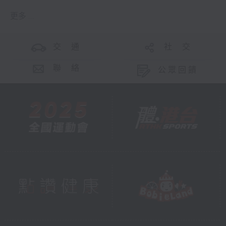
更多 ...
交 通
社 交
聯 絡
公眾回饋