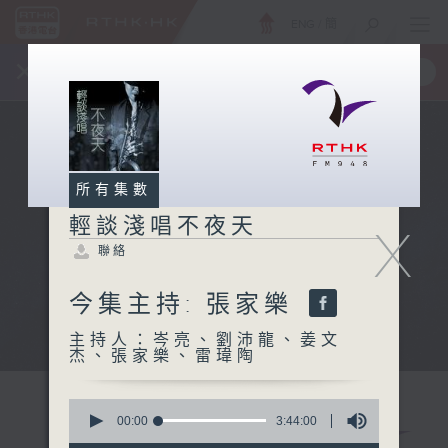
ENG
/
簡
×
全新 RTHK On The Go
取得
一手掌握 RTHK 電台、電視節目
所有集數
輕談淺唱不夜天
X
聯絡
今集主持: 張家樂
主持人：岑亮、劉沛龍、姜文
杰、張家樂、雷瑋陶
0
seconds
00:00
3:44:00
of