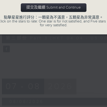
第二部份 Part 2 (HKT 03:04 - 04:00
minutes,
0
提交及繼續 Submit and Continue
seconds
Volume
90%
點擊星星進行評分：一顆星為不滿意，五顆星為非常滿意。
lick on the stars to rate: One star is for not satisfied, and Five stars 
0
for very satisfied.
seconds
00:00
of
55
第三部份 Part 3 (HKT 04:04 - 05:00
minutes,
59
seconds
Volume
90%
07 - 08
2026
08/08/2026