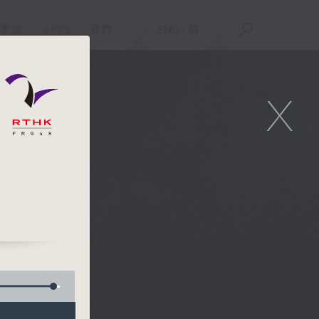
重溫
APPS
我們
ENG
/
簡
X