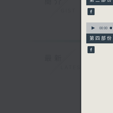
簡介
第三部份 P
minutes,
20
GIST
seconds
90%
0
seconds
00:00
of
56
第四部份 P
minutes,
10
seconds
90%
最新
LATEST