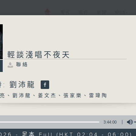
電視
電台
新聞
WEB+
輕談淺唱不夜天
聯絡
: 劉沛龍
亮、劉沛龍、姜文杰、張家樂、雷瑋陶
3:44:00
026 - 足本 Full (HKT 02:04 - 06:00)