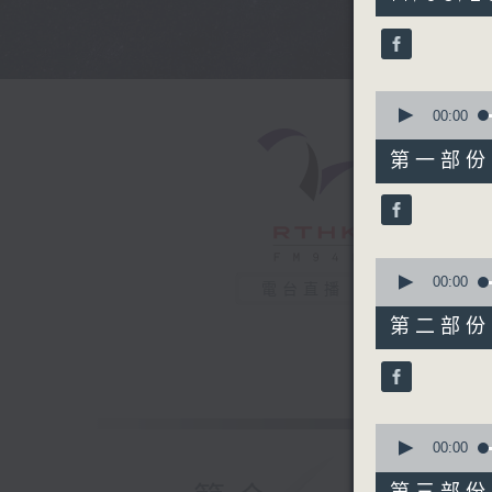
hours,
44
minutes,
0
seconds
90%
0
seconds
00:00
of
56
第一部份 P
minutes,
0
seconds
90%
0
seconds
00:00
電台直播
of
56
第二部份 P
minutes,
9
seconds
90%
0
seconds
00:00
of
56