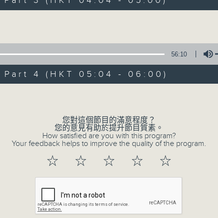
art 3 (HKT 04:04 - 05:00)
Volume
56:10
art 4 (HKT 05:04 - 06:00)
08/08/2026
Volume
輕談淺唱不夜天
0
您對這個節目的滿意程度？
seconds
00:00
您的意見有助於提升節目質素。
of
How satisfied are you with this program?
56
Your feedback helps to improve the quality of the program.
08/08/2026 - 第一部份 Part 1 (HKT 
minutes,
0
☆
☆
☆
☆
☆
seconds
Volume
90%
0
seconds
00:00
of
56