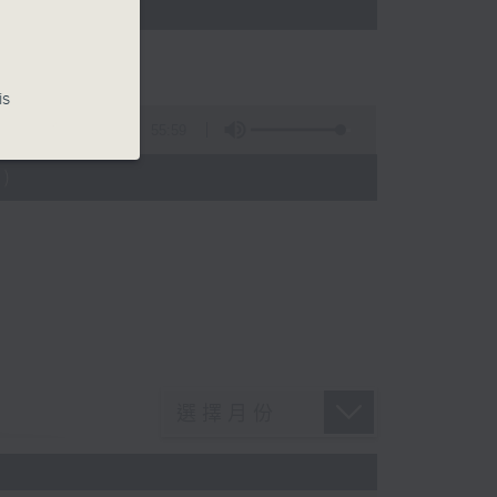
)
is
55:59
)