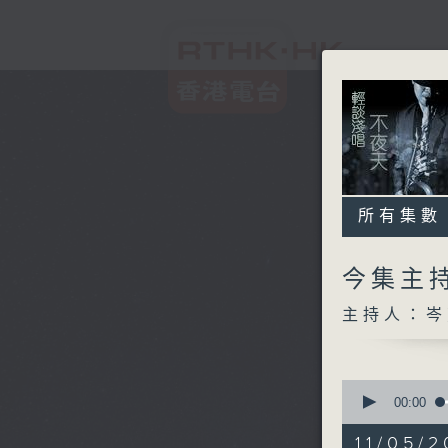
所有集數
今集主持
主持人：岑
0
seconds
00:00
of
3
11/05/2