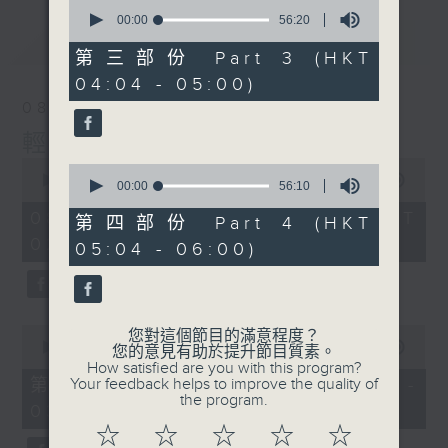
0
seconds
00:00
56:20
of
最新
LATEST
56
第三部份 Part 3 (HKT
minutes,
04:04 - 05:00)
20
seconds
08/08/2026
輕談淺唱不夜天
0
0
seconds
00:00
3:44:00
seconds
00:00
56:10
of
of
3
08/08/2026 - 足本 Full (HKT
56
第四部份 Part 4 (HKT
hours,
minutes,
02:04 - 06:00)
44
05:04 - 06:00)
10
minutes,
seconds
0
seconds
0
您對這個節目的滿意程度？
seconds
00:00
56:10
您的意見有助於提升節目質素。
of
How satisfied are you with this program?
56
第一部份 Part 1 (HKT 02:04 -
Your feedback helps to improve the quality of
minutes,
the program.
03:00)
10
seconds
☆
☆
☆
☆
☆