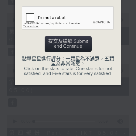
0
seconds
00:00
56:19
of
56
第二部份 Part 2 (HKT 03:04 -
minutes,
04:00)
19
提交及繼續 Submit
seconds
and Continue
點擊星星進行評分：一顆星為不滿意，五顆
星為非常滿意。
0
Click on the stars to rate: One star is for not
seconds
00:00
56:20
satisfied, and Five stars is for very satisfied.
of
56
第三部份 Part 3 (HKT 04:04 -
minutes,
05:00)
20
seconds
0
seconds
00:00
56:09
of
56
第四部份 Part 4 (HKT 05:04 -