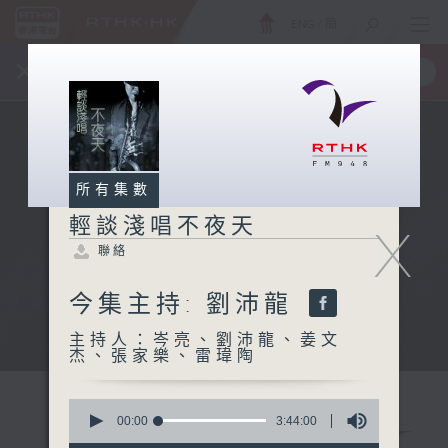
ENG
/
簡
×
全新 RTHK On The Go
取得
一手掌握 RTHK 電台、電視節目
所有集數
輕談淺唱不夜天
X
聯絡
今集主持: 劉沛龍
主持人：岑亮、劉沛龍、姜文
杰、張家樂、雷瑋陶
0
seconds
00:00
3:44:00
of