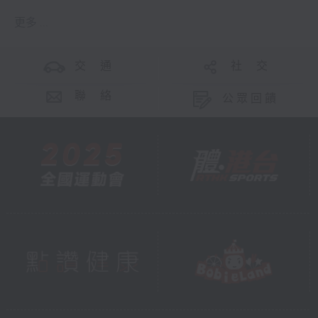
更多 ...
交 通
社 交
聯 絡
公眾回饋