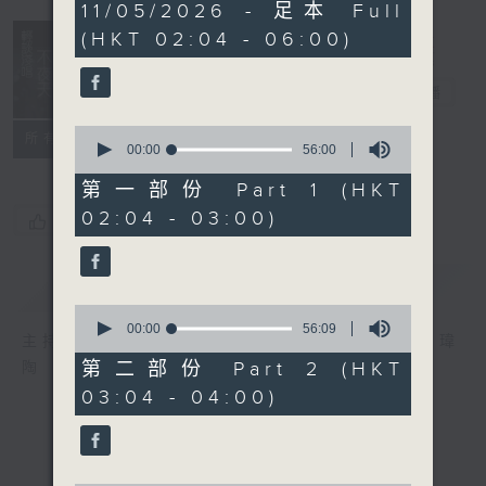
3
11/05/2026 - 足本 Full
hours,
(HKT 02:04 - 06:00)
44
minutes,
0
輕談淺唱不夜天
seconds
電台直播
0
聯絡
所有集數
seconds
00:00
56:00
of
56
第一部份 Part 1 (HKT
minutes,
02:04 - 03:00)
0
您喜歡這個節目嗎?
seconds
簡介
GIST
0
seconds
00:00
56:09
主持人：岑亮、劉沛龍、姜文杰、張家樂、雷瑋
of
56
第二部份 Part 2 (HKT
陶
minutes,
03:04 - 04:00)
9
seconds