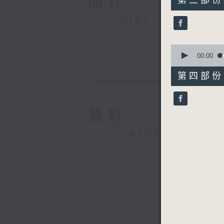
簡介
第三部份 P
minutes,
20
GIST
seconds
90%
0
seconds
00:00
of
56
第四部份 P
minutes,
10
seconds
90%
最新
LATEST