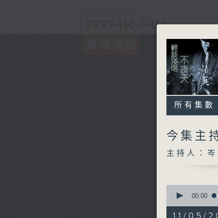
所有集數
今集主持
主持人：岑
0
seconds
00:00
of
3
11/05/2