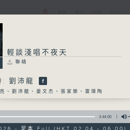
電視
電台
新聞
WEB+
輕談淺唱不夜天
聯絡
: 劉沛龍
亮、劉沛龍、姜文杰、張家樂、雷瑋陶
3:44:00
026 - 足本 Full (HKT 02:04 - 06:00)