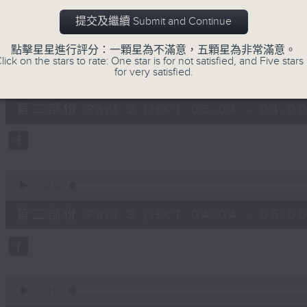
第一部份 Part 1 (HKT 02:04 - 03:00
minutes,
0
提交及繼續 Submit and Continue
seconds
Volume
90%
點擊星星進行評分：一顆星為不滿意，五顆星為非常滿意。
lick on the stars to rate: One star is for not satisfied, and Five stars 
0
for very satisfied.
seconds
00:00
of
56
第二部份 Part 2 (HKT 03:04 - 04:00
minutes,
10
seconds
Volume
90%
0
seconds
00:00
of
56
第三部份 Part 3 (HKT 04:04 - 05:00
minutes,
10
seconds
Volume
90%
0
seconds
00:00
of