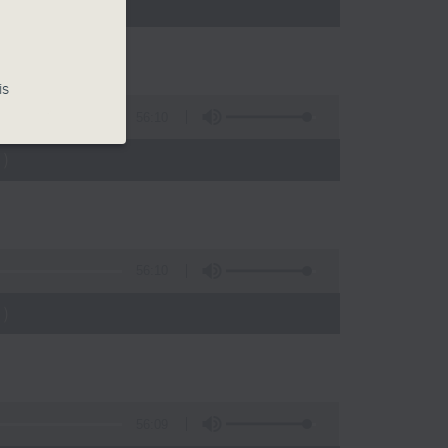
)
is
56:10
)
56:10
)
56:09