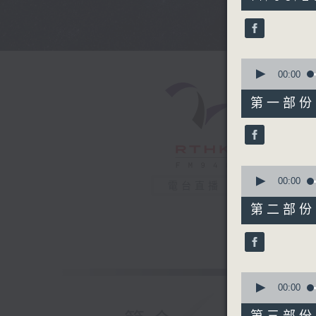
hours,
44
minutes,
0
seconds
90%
0
seconds
00:00
of
56
第一部份 P
minutes,
0
seconds
90%
0
seconds
00:00
電台直播
of
56
第二部份 P
minutes,
9
seconds
90%
0
seconds
00:00
of
56