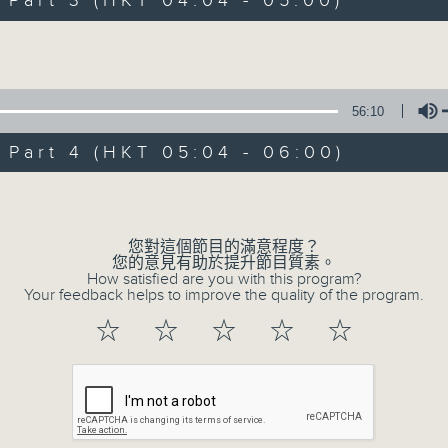
art 3 (HKT 04:04 - 05:00)
Volume
56:10
art 4 (HKT 05:04 - 06:00)
07/08/2026
Volume
今集主持: 岑亮
0
您對這個節目的滿意程度？
seconds
00:00
您的意見有助於提升節目質素。
of
How satisfied are you with this program?
3
Your feedback helps to improve the quality of the program.
07/08/2026 - 足本 Full (HKT 02:04
hours,
43
☆
☆
☆
☆
☆
minutes,
59
seconds
Volume
90%
0
seconds
00:00
of
56