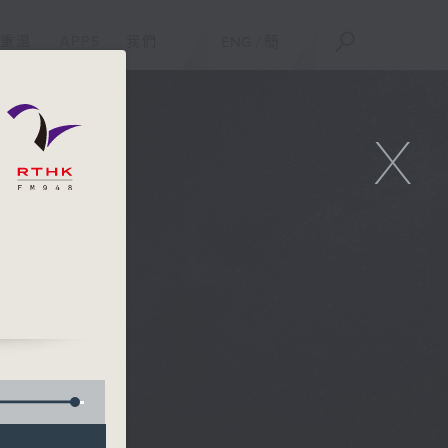
重溫
APPS
我們
ENG
/
簡
X