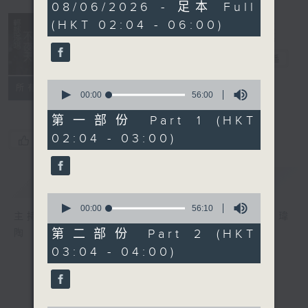
3
08/06/2026 - 足本 Full
hours,
(HKT 02:04 - 06:00)
44
minutes,
0
輕談淺唱不夜天
seconds
電台直播
0
聯絡
所有集數
seconds
00:00
56:00
of
56
第一部份 Part 1 (HKT
minutes,
02:04 - 03:00)
0
您喜歡這個節目嗎?
seconds
簡介
GIST
0
seconds
00:00
56:10
主持人：岑亮、劉沛龍、姜文杰、張家樂、雷瑋
of
56
第二部份 Part 2 (HKT
陶
minutes,
03:04 - 04:00)
10
seconds