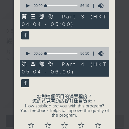
0
seconds
00:00
56:19
of
最新
LATEST
56
第三部份 Part 3 (HKT
minutes,
04:04 - 05:00)
19
seconds
08/08/2026
輕談淺唱不夜天
0
網上直播完畢稍後提供節目重溫。 Archive
seconds
00:00
56:10
of
will be available after live webcast
56
第四部份 Part 4 (HKT
minutes,
05:04 - 06:00)
10
seconds
您對這個節目的滿意程度？
重溫
CATCHUP
您的意見有助於提升節目質素。
How satisfied are you with this program?
Your feedback helps to improve the quality of
the program.
07 - 08
2026
☆
☆
☆
☆
☆