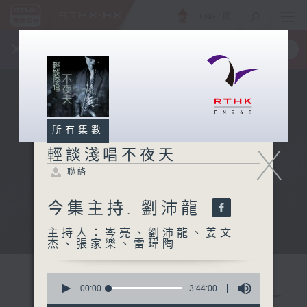
ENG
/
簡
×
全新 RTHK On The Go
取得
一手掌握 RTHK 電台、電視節目
所有集數
X
輕談淺唱不夜天
聯絡
今集主持: 劉沛龍
主持人：岑亮、劉沛龍、姜文
杰、張家樂、雷瑋陶
0
seconds
00:00
3:44:00
of