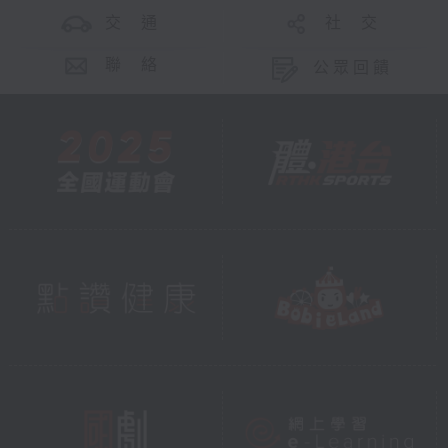
交 通
社 交
聯 絡
公眾回饋