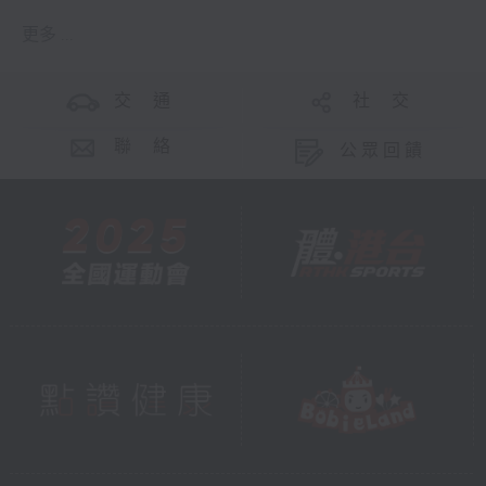
更多 ...
交 通
社 交
聯 絡
公眾回饋