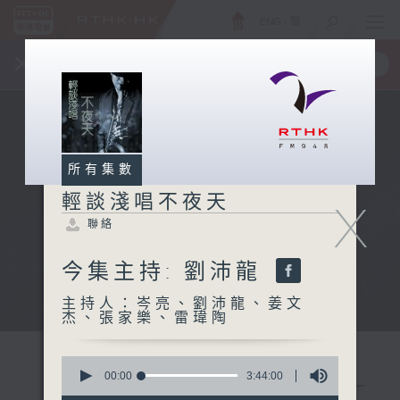
ENG
/
簡
×
全新 RTHK On The Go
取得
一手掌握 RTHK 電台、電視節目
所有集數
輕談淺唱不夜天
X
聯絡
今集主持: 劉沛龍
主持人：岑亮、劉沛龍、姜文
杰、張家樂、雷瑋陶
0
seconds
00:00
3:44:00
of