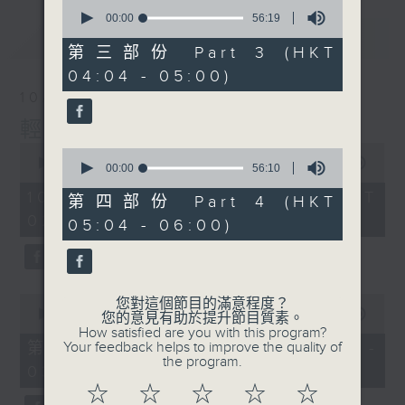
0
seconds
00:00
56:19
of
最新
LATEST
56
第三部份 Part 3 (HKT
minutes,
04:04 - 05:00)
19
seconds
10/08/2026
輕談淺唱不夜天
0
0
seconds
00:00
3:43:59
seconds
00:00
56:10
of
of
3
10/08/2026 - 足本 Full (HKT
56
第四部份 Part 4 (HKT
hours,
minutes,
02:04 - 06:00)
43
05:04 - 06:00)
10
minutes,
seconds
59
seconds
0
您對這個節目的滿意程度？
seconds
00:00
56:10
您的意見有助於提升節目質素。
of
How satisfied are you with this program?
56
第一部份 Part 1 (HKT 02:04 -
Your feedback helps to improve the quality of
minutes,
the program.
03:00)
10
seconds
☆
☆
☆
☆
☆