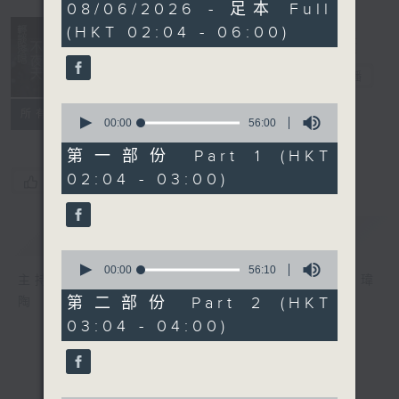
3
08/06/2026 - 足本 Full
hours,
(HKT 02:04 - 06:00)
44
minutes,
0
輕談淺唱不夜天
seconds
電台直播
0
聯絡
所有集數
seconds
00:00
56:00
of
56
第一部份 Part 1 (HKT
minutes,
02:04 - 03:00)
0
您喜歡這個節目嗎?
seconds
簡介
GIST
0
seconds
00:00
56:10
主持人：岑亮、劉沛龍、姜文杰、張家樂、雷瑋
of
56
第二部份 Part 2 (HKT
陶
minutes,
03:04 - 04:00)
10
seconds