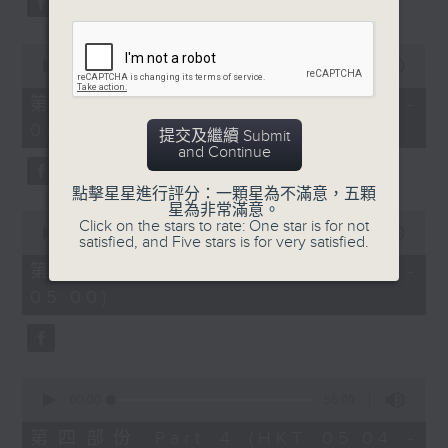
0
seconds
00:00
56:19
of
56
第二部份 Part 2 (HKT 03:04 -
minutes,
04:00)
19
提交及繼續 Submit
seconds
and Continue
點擊星星進行評分：一顆星為不滿意，五顆
星為非常滿意。
0
Click on the stars to rate: One star is for not
seconds
00:00
56:10
satisfied, and Five stars is for very satisfied.
of
56
第三部份 Part 3 (HKT 04:04 -
minutes,
05:00)
10
seconds
0
seconds
00:00
56:09
of
56
第四部份 Part 4 (HKT 05:04 -