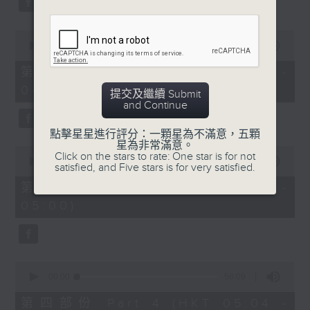
0
seconds
00:00
56:10
of
56
第二部份 Part 2 (HKT 03:04 -
minutes,
04:00)
10
提交及繼續 Submit
seconds
and Continue
點擊星星進行評分：一顆星為不滿意，五顆
星為非常滿意。
0
Click on the stars to rate: One star is for not
seconds
00:00
56:09
satisfied, and Five stars is for very satisfied.
of
56
第三部份 Part 3 (HKT 04:04 -
minutes,
05:00)
9
seconds
0
seconds
00:00
56:09
of
56
第四部份 Part 4 (HKT 05:04 -