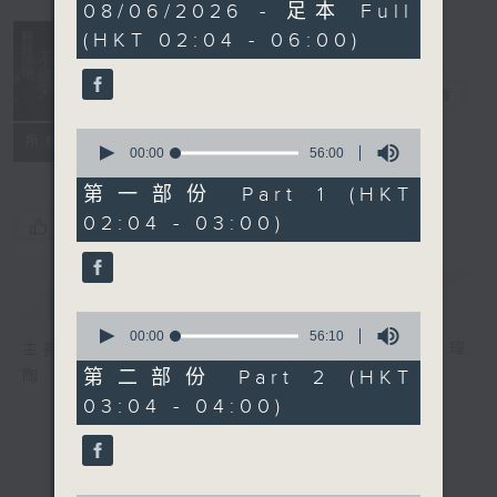
3
08/06/2026 - 足本 Full
hours,
(HKT 02:04 - 06:00)
44
minutes,
0
輕談淺唱不夜天
seconds
電台直播
0
聯絡
所有集數
seconds
00:00
56:00
of
56
第一部份 Part 1 (HKT
minutes,
02:04 - 03:00)
0
您喜歡這個節目嗎?
seconds
簡介
GIST
0
seconds
00:00
56:10
主持人：岑亮、劉沛龍、姜文杰、張家樂、雷瑋
of
56
第二部份 Part 2 (HKT
陶
minutes,
03:04 - 04:00)
10
seconds