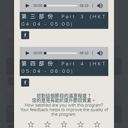
0
seconds
00:00
56:19
of
最新
LATEST
56
第三部份 Part 3 (HKT
minutes,
04:04 - 05:00)
19
seconds
06/08/2026
今集主持: 張家樂
0
0
seconds
00:00
3:43:59
seconds
00:00
56:10
of
of
3
06/08/2026 - 足本 Full (HKT
56
第四部份 Part 4 (HKT
hours,
minutes,
02:04 - 06:00)
43
05:04 - 06:00)
10
minutes,
seconds
59
seconds
0
您對這個節目的滿意程度？
seconds
00:00
56:00
您的意見有助於提升節目質素。
of
How satisfied are you with this program?
56
第一部份 Part 1 (HKT 02:04 -
Your feedback helps to improve the quality of
minutes,
the program.
03:00)
0
seconds
☆
☆
☆
☆
☆