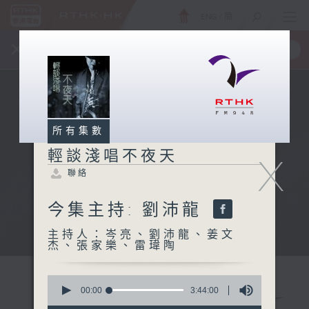
ENG
/
簡
×
全新 RTHK On The Go
取得
一手掌握 RTHK 電台、電視節目
所有集數
輕談淺唱不夜天
X
聯絡
今集主持: 劉沛龍
主持人：岑亮、劉沛龍、姜文
杰、張家樂、雷瑋陶
0
seconds
00:00
3:44:00
of