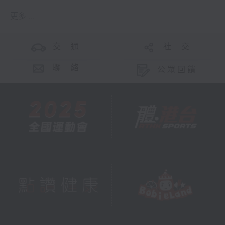
更多 ...
交 通
社 交
聯 絡
公眾回饋