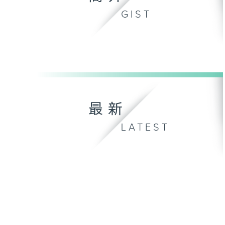
GIST
最新
LATEST