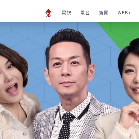
電視
電台
新聞
WEB+