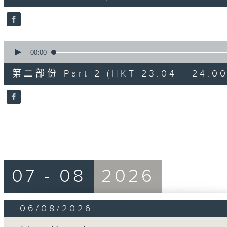
0
seconds
Volume
90%
0
seconds
00:00
of
56
第二部份 Part 2 (HKT 23:04 - 24:00
minutes,
10
seconds
Volume
90%
07 - 08
2026
06/08/2026