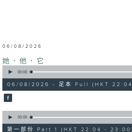
06/08/2026
她．他．它
0
seconds
00:00
of
1
06/08/2026 - 足本 Full (HKT 22:04
hour,
52
minutes,
0
seconds
Volume
90%
0
seconds
00:00
of
56
第一部份 Part 1 (HKT 22:04 - 23:00
minutes,