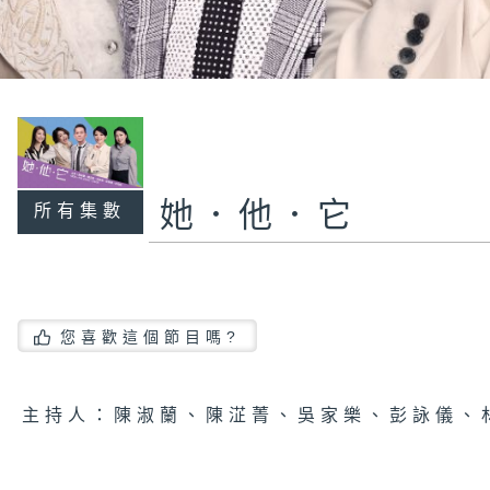
她．他．它
所有集數
您喜歡這個節目嗎?
主持人：陳淑蘭、陳淽菁、吳家樂、彭詠儀、