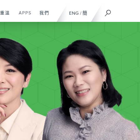
重溫
APPS
我們
ENG
/
簡