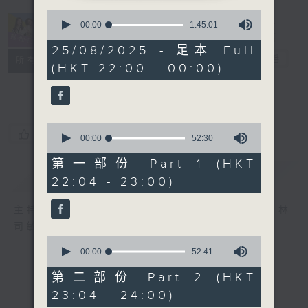
0
seconds
00:00
1:45:01
of
1
25/08/2025 - 足本 Full
hour,
她．他．它
電台直播
所有集數
(HKT 22:00 - 00:00)
45
minutes,
1
second
0
您喜歡這個節目嗎?
seconds
00:00
52:30
of
52
第一部份 Part 1 (HKT
minutes,
簡介
GIST
22:04 - 23:00)
30
seconds
主持人：陳淑蘭、陳淽菁、吳家樂、彭詠儀、林
司敏
0
seconds
00:00
52:41
of
52
第二部份 Part 2 (HKT
minutes,
23:04 - 24:00)
41
seconds