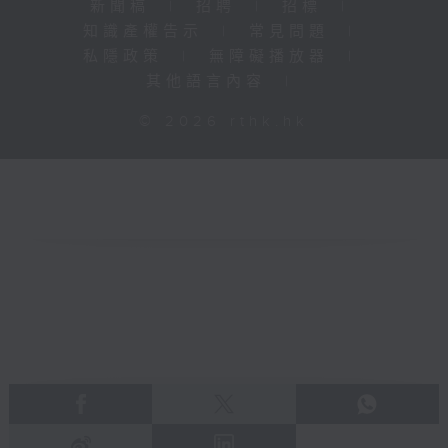
新聞稿
|
招聘
|
招標
|
知識產權告示
|
常見問題
|
私隱政策
|
無障礙播放器
|
其他語言內容
|
© 2026 rthk.hk