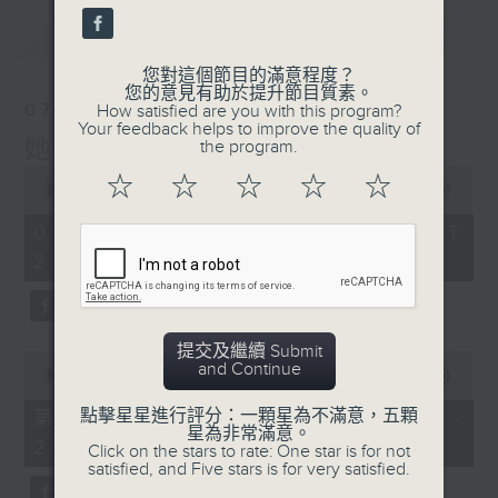
最新
LATEST
您對這個節目的滿意程度？
您的意見有助於提升節目質素。
07/08/2026
How satisfied are you with this program?
Your feedback helps to improve the quality of
她．他．它
the program.
0
☆
☆
☆
☆
☆
seconds
00:00
1:51:59
of
1
07/08/2026 - 足本 Full (HKT
hour,
22:04 - 24:00)
51
minutes,
59
seconds
提交及繼續 Submit
0
and Continue
seconds
00:00
56:00
of
56
點擊星星進行評分：一顆星為不滿意，五顆
第一部份 Part 1 (HKT 22:04 -
minutes,
星為非常滿意。
23:00)
0
Click on the stars to rate: One star is for not
seconds
satisfied, and Five stars is for very satisfied.