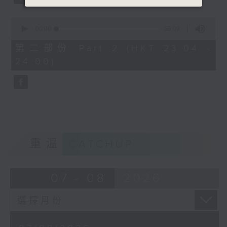
0
seconds
00:00
56:09
of
56
第二部份 Part 2 (HKT 23:04 -
minutes,
24:00)
9
seconds
重溫
CATCHUP
07 - 08
2026