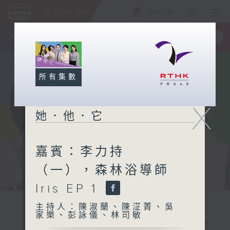
ENG
/
簡
×
全新 RTHK On The Go
取得
一手掌握 RTHK 電台、電視節目
所有集數
X
她．他．它
嘉賓：李力持
（一），森林浴導師
Iris EP 1
主持人：陳淑蘭、陳淽菁、吳
家樂、彭詠儀、林司敏