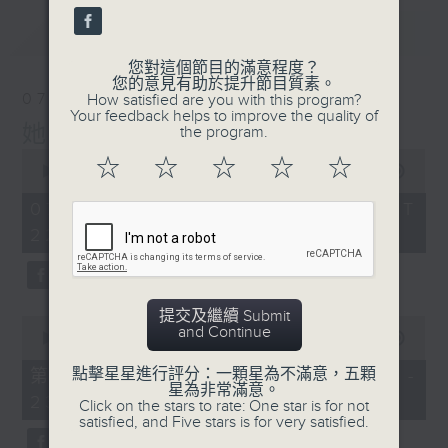
最新
LATEST
您對這個節目的滿意程度？
您的意見有助於提升節目質素。
07/08/2026
How satisfied are you with this program?
Your feedback helps to improve the quality of
她．他．它
the program.
0
☆
☆
☆
☆
☆
seconds
00:00
1:51:59
of
1
07/08/2026 - 足本 Full (HKT
hour,
22:04 - 24:00)
51
minutes,
59
seconds
提交及繼續 Submit
0
and Continue
seconds
00:00
56:00
of
56
點擊星星進行評分：一顆星為不滿意，五顆
第一部份 Part 1 (HKT 22:04 -
minutes,
星為非常滿意。
23:00)
0
Click on the stars to rate: One star is for not
seconds
satisfied, and Five stars is for very satisfied.