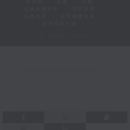
新聞稿
|
招聘
|
招標
|
知識產權告示
|
常見問題
|
私隱政策
|
無障礙播放器
|
其他語言內容
|
© 2026 rthk.hk