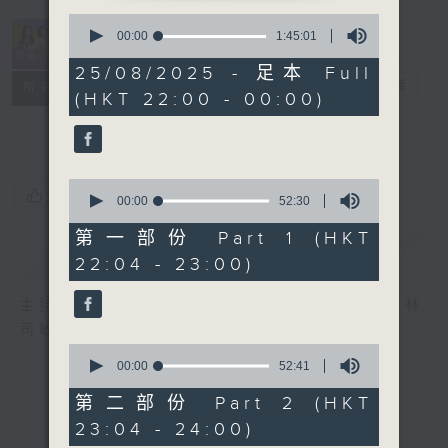
0
seconds
00:00
1:45:01
of
1
25/08/2025 - 足本 Full
hour,
她．他．它
電台直播
所有集數
(HKT 22:00 - 00:00)
45
minutes,
1
second
0
您喜歡這個節目嗎?
seconds
00:00
52:30
of
52
第一部份 Part 1 (HKT
minutes,
簡介
GIST
22:04 - 23:00)
30
seconds
主持人：陳淑蘭、陳淽菁、吳家樂、彭詠儀、林
司敏
0
seconds
00:00
52:41
of
52
第二部份 Part 2 (HKT
minutes,
23:04 - 24:00)
41
seconds