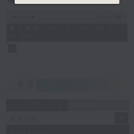
0
seconds
00:00
56:09
of
56
第二部份 Part 2 (HKT 23:04 -
minutes,
24:00)
9
seconds
重溫
CATCHUP
07 - 08
2026