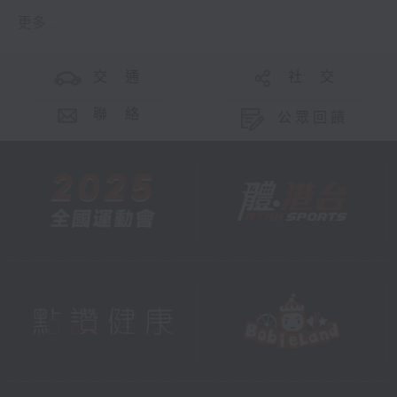
更多 ...
交 通
社 交
聯 絡
公眾回饋