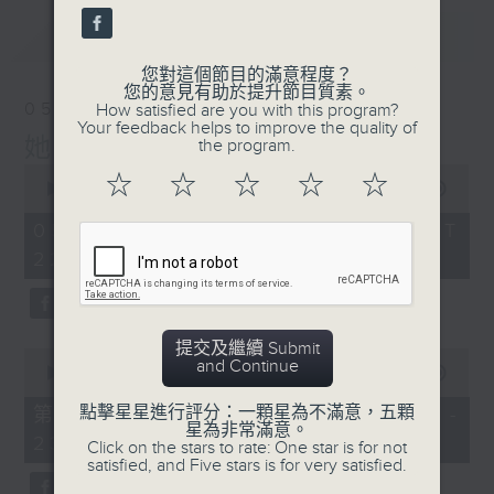
最新
LATEST
您對這個節目的滿意程度？
您的意見有助於提升節目質素。
05/08/2026
How satisfied are you with this program?
Your feedback helps to improve the quality of
她．他．它
the program.
0
☆
☆
☆
☆
☆
seconds
00:00
1:46:18
of
1
05/08/2026 - 足本 Full (HKT
hour,
22:00 - 00:00)
46
minutes,
18
seconds
提交及繼續 Submit
0
and Continue
seconds
00:00
53:30
of
53
點擊星星進行評分：一顆星為不滿意，五顆
第一部份 Part 1 (HKT 22:04 -
minutes,
星為非常滿意。
23:00)
30
Click on the stars to rate: One star is for not
seconds
satisfied, and Five stars is for very satisfied.