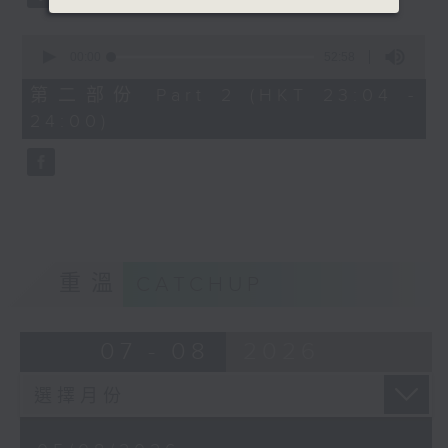
0
seconds
00:00
52:58
of
52
第二部份 Part 2 (HKT 23:04 -
minutes,
24:00)
58
seconds
重溫
CATCHUP
07 - 08
2026