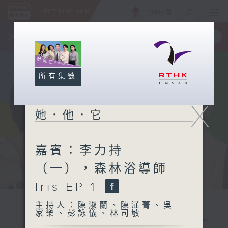
ENG
/
簡
×
全新 RTHK On The Go
取得
一手掌握 RTHK 電台、電視節目
所有集數
X
她．他．它
嘉賓：李力持
（一），森林浴導師
Iris EP 1
主持人：陳淑蘭、陳淽菁、吳
家樂、彭詠儀、林司敏