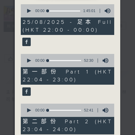
0
seconds
00:00
1:45:01
of
1
25/08/2025 - 足本 Full
hour,
她．他．它
電台直播
所有集數
(HKT 22:00 - 00:00)
45
minutes,
1
second
0
您喜歡這個節目嗎?
seconds
00:00
52:30
of
52
第一部份 Part 1 (HKT
minutes,
簡介
GIST
22:04 - 23:00)
30
seconds
主持人：陳淑蘭、陳淽菁、吳家樂、彭詠儀、林
司敏
0
seconds
00:00
52:41
of
52
第二部份 Part 2 (HKT
minutes,
23:04 - 24:00)
41
seconds