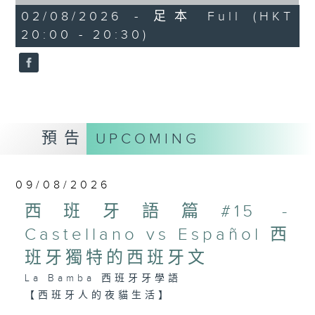
of
27
02/08/2026 - 足本 Full (HKT
「種族日」（Día de la Raza）／伊比
minutes,
20:00 - 20:30)
9
利亞文化節（Día de Hispanidad），
seconds
慶祝西班牙語系國家的文化連結。
現今不少拉丁美洲國家重新定義10月12
預告
UPCOMING
日，例如：
- 墨西哥與智利把它改為「原住民抵抗
日」（Día de la Resistencia
09/08/2026
Indígena）；
西班牙語篇#15 -
- 阿根廷把它改為「文化多樣性尊重日」
Castellano vs Español 西
（Día del Respeto a la
班牙獨特的西班牙文
Diversidad Cultural）。
La Bamba 西班牙牙學語
【西班牙人的夜貓生活】
西班牙人有La Siesta（「午睡」文化），