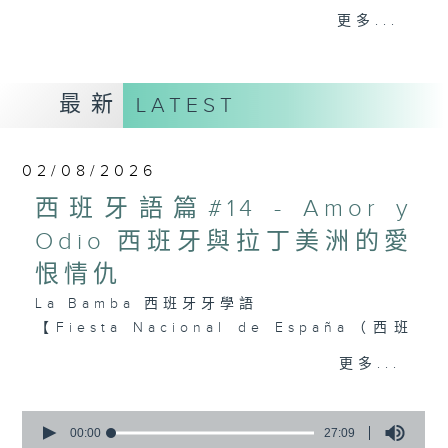
家墨西哥自然成為焦點所在。西班牙語作為拉
更多...
美地區的核心語言，不僅是溝通橋樑，更是探
索當地文化的鑰匙。
最新
LATEST
本系列節目從西班牙語出發，帶領聽眾認識拉
美的歷史底蘊、節慶習俗與足球狂熱。透過語
言學習與文化剖析，讓聽眾在投入足球盛宴的
02/08/2026
同時，更能深度感受拉丁美洲的獨特魅力，促
進文化交流與共融。
西班牙語篇#14 - Amor y
Odio 西班牙與拉丁美洲的愛
#香港電台文教組
恨情仇
La Bamba 西班牙牙學語
【Fiesta Nacional de España（西班
牙國慶日）】
更多...
10月12日為西班牙國慶日。過去許多拉
美國家曾將此日稱為：「獨立紀念日」
0
seconds
00:00
27:09
（Día de la Independencia）／