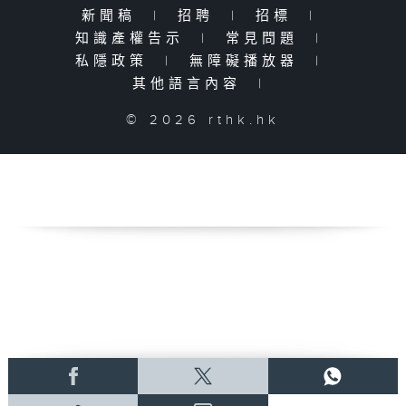
新聞稿
|
招聘
|
招標
|
知識產權告示
|
常見問題
|
私隱政策
|
無障礙播放器
|
其他語言內容
|
© 2026 rthk.hk