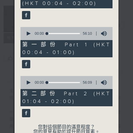
(HKT 00:04 - 02:00)
51
minutes,
59
seconds
音樂說
電台直播
0
seconds
00:00
56:10
所有集數
of
56
第一部份 Part 1 (HKT
minutes,
00:04 - 01:00)
10
seconds
您喜歡這個節目嗎?
簡介
GIST
0
seconds
00:00
56:09
of
主持人：艾力
56
第二部份 Part 2 (HKT
minutes,
逢星期一至五晚，由艾力為你精選睡前服歌單
01:04 - 02:00)
9
seconds
一首歌一個故事，用音樂說故事，以故事說音
樂。
用音樂整理一天勞碌的心情，為你的心靈做最
您對這個節目的滿意程度？
您的意見有助於提升節目質素。