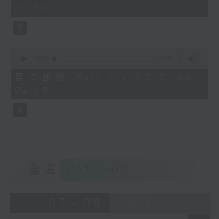
minutes,
01:00)
10
seconds
0
seconds
00:00
56:10
of
56
第二部份 Part 2 (HKT 01:04 -
minutes,
02:00)
10
seconds
重溫
CATCHUP
07 - 08
2026