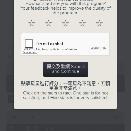
佳音樂治療師。
How satisfied are you with this program?
更多...
Your feedback helps to improve the quality of
the program.
☆
☆
☆
☆
☆
最新
LATEST
08/08/2026
音樂說
0
提交及繼續 Submit
seconds
00:00
1:52:00
and Continue
of
1
08/08/2026 - 足本 Full (HKT
hour,
點擊星星進行評分：一顆星為不滿意，五顆
00:04 - 02:00)
52
星為非常滿意。
minutes,
Click on the stars to rate: One star is for not
0
satisfied, and Five stars is for very satisfied.
seconds
0
seconds
00:00
56:10
of
56
第一部份 Part 1 (HKT 00:04 -