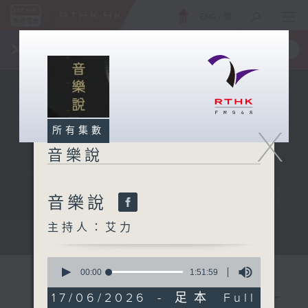
ENG
/
簡
×
全新 RTHK On The Go
取得
一手掌握 RTHK 電台、電視節目
X
所有集數
音樂說
音樂說
主持人：艾力
音樂說
0
seconds
00:00
1:51:59
of
1
17/06/2026 - 足本 Full
hour,