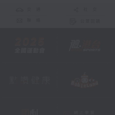
交 通
社 交
聯 絡
公眾回饋