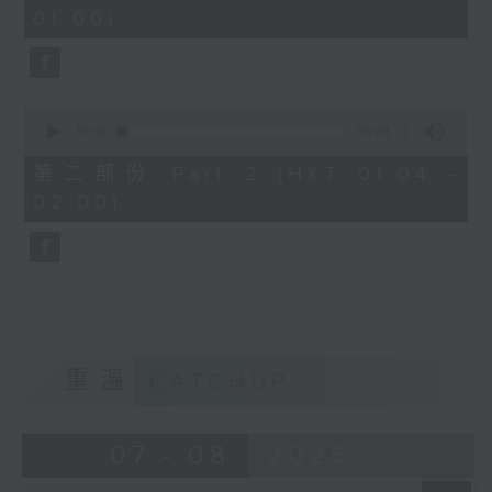
minutes,
01:00)
10
seconds
0
seconds
00:00
56:09
of
56
第二部份 Part 2 (HKT 01:04 -
minutes,
02:00)
9
seconds
重溫
CATCHUP
07 - 08
2026