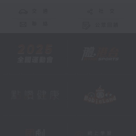
交 通
社 交
聯 絡
公眾回饋