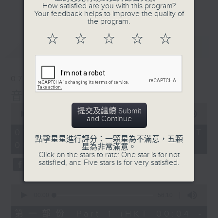
佳音樂治療師。
How satisfied are you with this program?
更多...
Your feedback helps to improve the quality of
the program.
☆
☆
☆
☆
☆
最新
LATEST
07/08/2026
音樂說
0
提交及繼續 Submit
seconds
00:00
1:51:59
and Continue
of
1
07/08/2026 - 足本 Full (HKT
hour,
點擊星星進行評分：一顆星為不滿意，五顆
00:04 - 02:00)
51
星為非常滿意。
minutes,
Click on the stars to rate: One star is for not
59
satisfied, and Five stars is for very satisfied.
seconds
0
seconds
00:00
56:10
of
56
第一部份 Part 1 (HKT 00:04 -