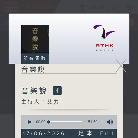
ENG
/
簡
×
全新 RTHK On The Go
取得
一手掌握 RTHK 電台、電視節目
X
所有集數
音樂說
音樂說
主持人：艾力
音樂說
0
seconds
00:00
1:51:59
of
1
17/06/2026 - 足本 Full
hour,