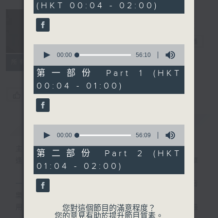
(HKT 00:04 - 02:00)
51
minutes,
59
seconds
音樂說
電台直播
0
seconds
00:00
56:10
所有集數
of
56
第一部份 Part 1 (HKT
minutes,
00:04 - 01:00)
10
seconds
您喜歡這個節目嗎?
簡介
GIST
0
seconds
00:00
56:09
of
主持人：艾力
56
第二部份 Part 2 (HKT
minutes,
逢星期一至五晚，由艾力為你精選睡前服歌單
01:04 - 02:00)
9
seconds
一首歌一個故事，用音樂說故事，以故事說音
樂。
用音樂整理一天勞碌的心情，為你的心靈做最
您對這個節目的滿意程度？
您的意見有助於提升節目質素。