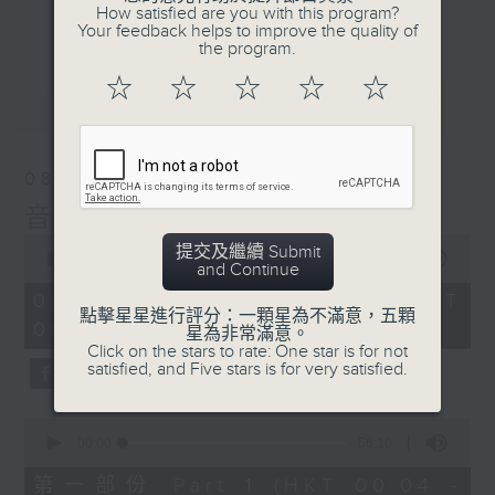
佳音樂治療師。
How satisfied are you with this program?
更多...
Your feedback helps to improve the quality of
the program.
☆
☆
☆
☆
☆
最新
LATEST
08/08/2026
音樂說
0
提交及繼續 Submit
seconds
00:00
1:52:00
and Continue
of
1
08/08/2026 - 足本 Full (HKT
hour,
點擊星星進行評分：一顆星為不滿意，五顆
00:04 - 02:00)
52
星為非常滿意。
minutes,
Click on the stars to rate: One star is for not
0
satisfied, and Five stars is for very satisfied.
seconds
0
seconds
00:00
56:10
of
56
第一部份 Part 1 (HKT 00:04 -