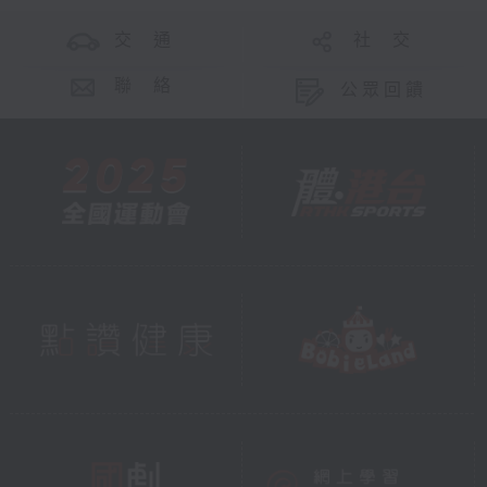
交 通
社 交
聯 絡
公眾回饋