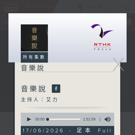
ENG
/
簡
×
全新 RTHK On The Go
取得
一手掌握 RTHK 電台、電視節目
X
所有集數
音樂說
音樂說
主持人：艾力
音樂說
0
seconds
00:00
1:51:59
of
1
17/06/2026 - 足本 Full
hour,