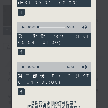
(HKT 00:04 - 02:00)
51
minutes,
59
seconds
音樂說
電台直播
0
seconds
00:00
56:10
所有集數
of
56
第一部份 Part 1 (HKT
minutes,
00:04 - 01:00)
10
seconds
您喜歡這個節目嗎?
簡介
GIST
0
seconds
00:00
56:09
of
主持人：艾力
56
第二部份 Part 2 (HKT
minutes,
逢星期一至五晚，由艾力為你精選睡前服歌單
01:04 - 02:00)
9
seconds
一首歌一個故事，用音樂說故事，以故事說音
樂。
用音樂整理一天勞碌的心情，為你的心靈做最
您對這個節目的滿意程度？
您的意見有助於提升節目質素。