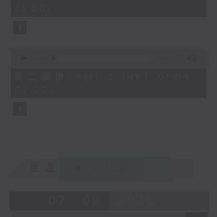
minutes,
01:00)
10
seconds
0
seconds
00:00
56:10
of
56
第二部份 Part 2 (HKT 01:04 -
minutes,
02:00)
10
seconds
重溫
CATCHUP
07 - 08
2026