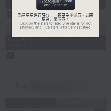
minutes,
提交及繼續 Submit
14:00)
10
and Continue
seconds
點擊星星進行評分：一顆星為不滿意，五顆
星為非常滿意。
Click on the stars to rate: One star is for not
0
satisfied, and Five stars is for very satisfied.
seconds
00:00
47:55
of
47
第二部份 Part 2 (HKT 14:04 -
minutes,
15:00)
55
seconds
重溫
CATCHUP
07 - 08
2026