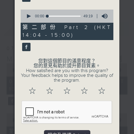
更多...
李志剛、超B、崔潔彤、阿桃、莉莉菇 陪住
0
你食晏！小心笑到噴飯啊！
seconds
00:00
49:19
of
------------------------------------------
49
第二部份 Part 2 (HKT
最新
LATEST
----------------------------------
minutes,
14:04 - 15:00)
19
seconds
07/08/2026
Made in Hong Kong 李志剛
您對這個節目的滿意程度？
0
您的意見有助於提升節目質素。
seconds
00:00
1:35:55
How satisfied are you with this program?
of
Your feedback helps to improve the quality of
1
the program.
07/08/2026 - 足本 Full (HKT
hour,
13:00 - 15:00)
35
☆
☆
☆
☆
☆
minutes,
55
seconds
0
seconds
00:00
48:10
of
48
第一部份 Part 1 (HKT 13:04 -