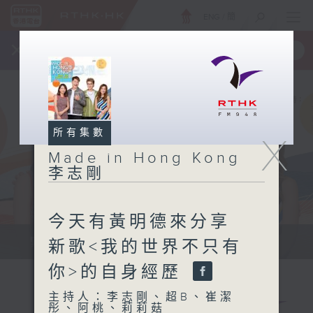
ENG
/
簡
×
全新 RTHK On The Go
取得
一手掌握 RTHK 電台、電視節目
所有集數
X
Made in Hong Kong
李志剛
今天有黃明德來分享
緊貼世界潮流脈搏、最強歌曲放送、...
新歌<我的世界不只有
你>的自身經歷
主持人：李志剛、超B、崔潔
彤、阿桃、莉莉菇