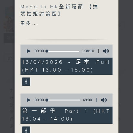
Made In HK全新環節 【姨
Made in
媽姑姐討論區】
Hong Kong
更多...
李志剛
電台直播
另外本星期【每週一星】係
【光影世界戲如人生】
所有集數
0
今天【好歌獻給你】張德蘭
seconds
00:00
1:38:10
of
- 台上台下
您喜歡這個節目嗎?
1
16/04/2026 - 足本 Full
hour,
(HKT 13:00 - 15:00)
38
簡介
GIST
minutes,
10
seconds
主持人：李志剛、超B、崔潔彤、阿桃、莉莉
0
菇
seconds
00:00
49:00
of
緊貼世界潮流脈搏、最強歌曲放送、 嘉賓真
49
第一部份 Part 1 (HKT
情專訪、大城市小故事。
minutes,
13:04 - 14:00)
0
逢星期一至五下午一時至三時讓你更瞭解香
seconds
港，更瞭解世界。