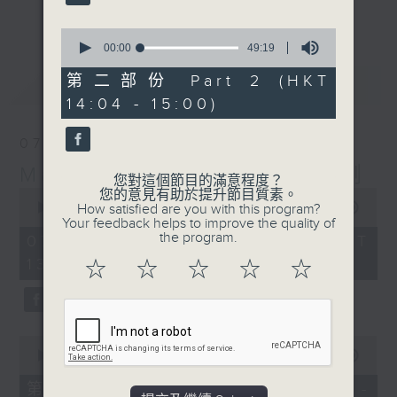
更多...
李志剛、超B、崔潔彤、阿桃、莉莉菇 陪住
0
你食晏！小心笑到噴飯啊！
seconds
00:00
49:19
of
------------------------------------------
49
第二部份 Part 2 (HKT
最新
LATEST
----------------------------------
minutes,
14:04 - 15:00)
19
seconds
07/08/2026
Made in Hong Kong 李志剛
您對這個節目的滿意程度？
0
您的意見有助於提升節目質素。
seconds
00:00
1:35:55
How satisfied are you with this program?
of
Your feedback helps to improve the quality of
1
the program.
07/08/2026 - 足本 Full (HKT
hour,
13:00 - 15:00)
35
☆
☆
☆
☆
☆
minutes,
55
seconds
0
seconds
00:00
48:10
of
48
第一部份 Part 1 (HKT 13:04 -