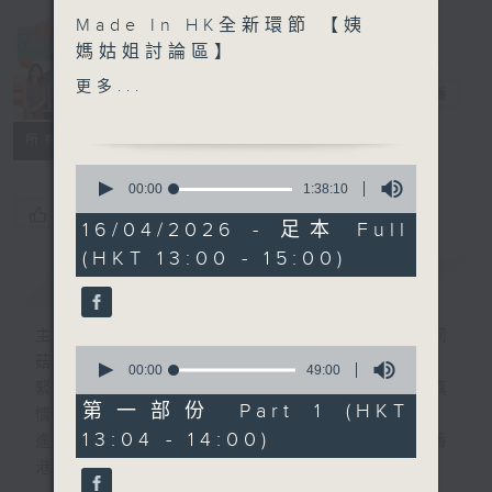
Made In HK全新環節 【姨
Made in
媽姑姐討論區】
Hong Kong
更多...
李志剛
電台直播
另外本星期【每週一星】係
【光影世界戲如人生】
所有集數
0
今天【好歌獻給你】張德蘭
seconds
00:00
1:38:10
of
- 台上台下
您喜歡這個節目嗎?
1
16/04/2026 - 足本 Full
hour,
(HKT 13:00 - 15:00)
38
簡介
GIST
minutes,
10
seconds
主持人：李志剛、超B、崔潔彤、阿桃、莉莉
0
菇
seconds
00:00
49:00
of
緊貼世界潮流脈搏、最強歌曲放送、 嘉賓真
49
第一部份 Part 1 (HKT
情專訪、大城市小故事。
minutes,
13:04 - 14:00)
0
逢星期一至五下午一時至三時讓你更瞭解香
seconds
港，更瞭解世界。