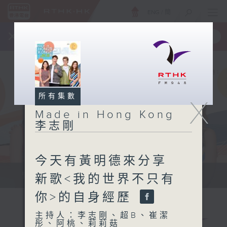
ENG
/
簡
×
全新 RTHK On The Go
取得
一手掌握 RTHK 電台、電視節目
所有集數
X
Made in Hong Kong
李志剛
今天有黃明德來分享
緊貼世界潮流脈搏、最強歌曲放送、...
新歌<我的世界不只有
你>的自身經歷
主持人：李志剛、超B、崔潔
彤、阿桃、莉莉菇