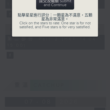
minutes,
提交及繼續 Submit
14:00)
10
and Continue
seconds
點擊星星進行評分：一顆星為不滿意，五顆
星為非常滿意。
Click on the stars to rate: One star is for not
0
satisfied, and Five stars is for very satisfied.
seconds
00:00
47:55
of
47
第二部份 Part 2 (HKT 14:04 -
minutes,
15:00)
55
seconds
重溫
CATCHUP
07 - 08
2026