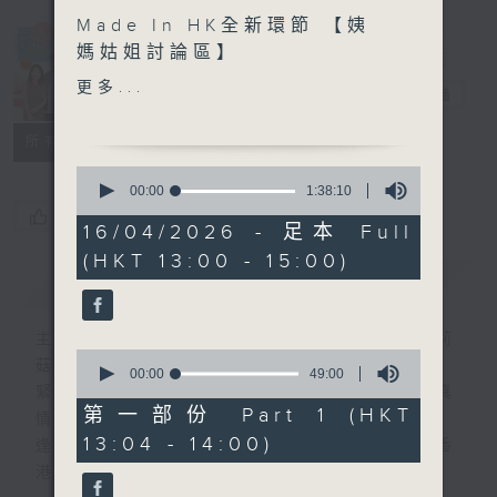
Made In HK全新環節 【姨
Made in
媽姑姐討論區】
Hong Kong
更多...
李志剛
電台直播
另外本星期【每週一星】係
【光影世界戲如人生】
所有集數
0
今天【好歌獻給你】張德蘭
seconds
00:00
1:38:10
of
- 台上台下
您喜歡這個節目嗎?
1
16/04/2026 - 足本 Full
hour,
(HKT 13:00 - 15:00)
38
簡介
GIST
minutes,
10
seconds
主持人：李志剛、超B、崔潔彤、阿桃、莉莉
0
菇
seconds
00:00
49:00
of
緊貼世界潮流脈搏、最強歌曲放送、 嘉賓真
49
第一部份 Part 1 (HKT
情專訪、大城市小故事。
minutes,
13:04 - 14:00)
0
逢星期一至五下午一時至三時讓你更瞭解香
seconds
港，更瞭解世界。