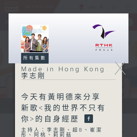
ENG
/
簡
×
全新 RTHK On The Go
取得
一手掌握 RTHK 電台、電視節目
所有集數
X
Made in Hong Kong
李志剛
今天有黃明德來分享
緊貼世界潮流脈搏、最強歌曲放送、...
新歌<我的世界不只有
你>的自身經歷
主持人：李志剛、超B、崔潔
彤、阿桃、莉莉菇