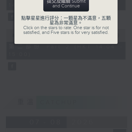
minutes,
提交及繼續 Submit
14:00)
10
and Continue
seconds
點擊星星進行評分：一顆星為不滿意，五顆
星為非常滿意。
Click on the stars to rate: One star is for not
0
satisfied, and Five stars is for very satisfied.
seconds
00:00
47:55
of
47
第二部份 Part 2 (HKT 14:04 -
minutes,
15:00)
55
seconds
重溫
CATCHUP
07 - 08
2026