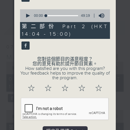
更多...
李志剛、超B、崔潔彤、阿桃、莉莉菇 陪住
0
你食晏！小心笑到噴飯啊！
seconds
00:00
49:19
of
------------------------------------------
49
第二部份 Part 2 (HKT
最新
LATEST
----------------------------------
minutes,
14:04 - 15:00)
19
seconds
07/08/2026
Made in Hong Kong 李志剛
您對這個節目的滿意程度？
0
您的意見有助於提升節目質素。
seconds
00:00
1:35:55
How satisfied are you with this program?
of
Your feedback helps to improve the quality of
1
the program.
07/08/2026 - 足本 Full (HKT
hour,
13:00 - 15:00)
35
☆
☆
☆
☆
☆
minutes,
55
seconds
0
seconds
00:00
48:10
of
48
第一部份 Part 1 (HKT 13:04 -