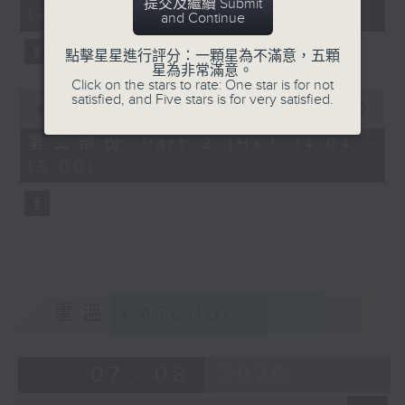
minutes,
提交及繼續 Submit
14:00)
50
and Continue
seconds
點擊星星進行評分：一顆星為不滿意，五顆
星為非常滿意。
Click on the stars to rate: One star is for not
0
satisfied, and Five stars is for very satisfied.
seconds
00:00
48:53
of
48
第二部份 Part 2 (HKT 14:04 -
minutes,
15:00)
53
seconds
重溫
CATCHUP
07 - 08
2026