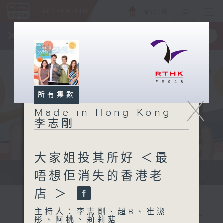
ENG
/
簡
×
全新 RTHK On The Go
取得
一手掌握 RTHK 電台、電視節目
所有集數
X
Made in Hong Kong
李志剛
大家姐投其所好 ＜最
緊貼世界潮流脈搏、最強歌曲放送、...
唔想佢消失的香港老
店 ＞
主持人：李志剛、超B、崔潔
彤、阿桃、莉莉菇