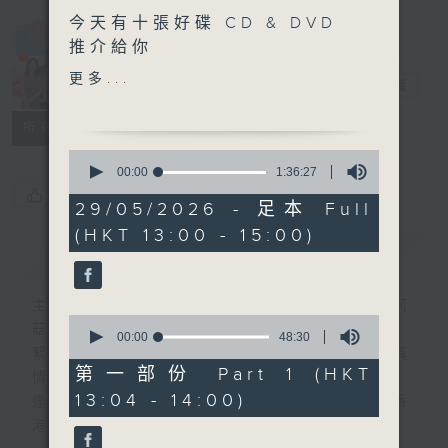
今天有十張好碟 CD & DVD
Made in
推介給你
Hong Kong
更多...
李志剛
電台直播
另外本星期【每週一星】係
【衝出地球上太空】
所有集數
0
今天【好歌獻給你】張學友 -
seconds
00:00
1:36:27
of
明日世界終結時
您喜歡這個節目嗎?
1
29/05/2026 - 足本 Full
hour,
(HKT 13:00 - 15:00)
36
簡介
GIST
minutes,
27
seconds
主持人：李志剛、超B、崔潔彤、阿桃、莉莉
0
菇
seconds
00:00
48:30
of
緊貼世界潮流脈搏、最強歌曲放送、 嘉賓真
48
第一部份 Part 1 (HKT
情專訪、大城市小故事。
minutes,
13:04 - 14:00)
30
逢星期一至五下午一時至三時讓你更瞭解香
seconds
港，更瞭解世界。