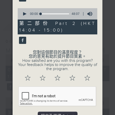
更多...
李志剛、超B、崔潔彤、阿桃、莉莉菇 陪住
0
你食晏！小心笑到噴飯啊！
seconds
00:00
48:07
of
------------------------------------------
48
第二部份 Part 2 (HKT
最新
LATEST
----------------------------------
minutes,
14:04 - 15:00)
7
seconds
06/08/2026
Made in Hong Kong 李志剛
您對這個節目的滿意程度？
0
您的意見有助於提升節目質素。
seconds
00:00
1:37:33
How satisfied are you with this program?
of
Your feedback helps to improve the quality of
1
the program.
06/08/2026 - 足本 Full (HKT
hour,
13:00 - 15:00)
37
☆
☆
☆
☆
☆
minutes,
33
seconds
0
seconds
00:00
48:50
of
48
第一部份 Part 1 (HKT 13:04 -