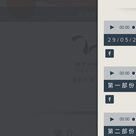
今天【好歌
緊貼世界潮流脈搏、
0
seconds
00:00
of
1
29/05/2
hour,
36
minutes,
27
seconds
90%
0
seconds
00:00
of
電台直播
48
第一部份 P
minutes,
30
seconds
90%
0
seconds
00:00
of
48
第二部份 P
簡介
minutes,