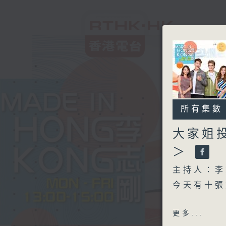
所有集數
大家姐
＞
主持人：李
今天有十張好
另外本星期
更多...