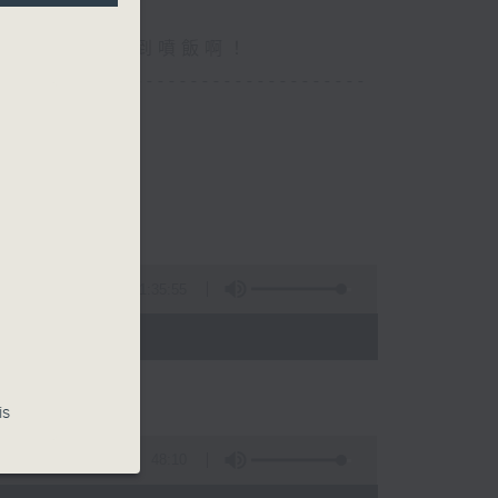
你食晏！小心笑到噴飯啊！
----------------------------------
1:35:55
- 15:00)
is
48:10