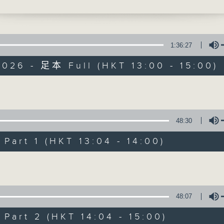
獻給你】張學友 - 明日世界終結時
最強歌曲放送、 嘉賓真情專訪、大城市小故事
1:36:27
026 - 足本 Full (HKT 13:00 - 15:00)
Made in Hong 
Volume
48:30
所有集數
art 1 (HKT 13:04 - 14:00)
您喜歡這個節目嗎?
Volume
主持人：李志剛、超B、崔潔彤、阿桃、莉莉
48:07
緊貼世界潮流脈搏、最強歌曲放送、 嘉賓真
art 2 (HKT 14:04 - 15:00)
逢星期一至五下午一時至三時讓你更瞭解香港