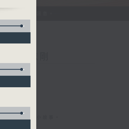
、探討平等機會訊息。
Kong 李志剛
菇
情專訪、大城市小故事。
，更瞭解世界。