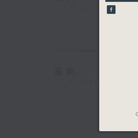
7
seconds
GIST
90%
最新
LATEST
C