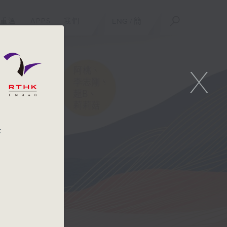
重溫
APPS
我們
ENG
/
簡
X
店