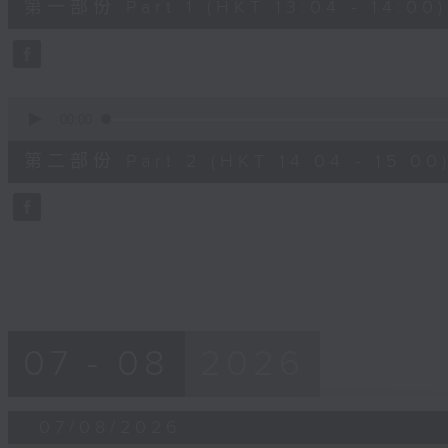
第一部份 Part 1 (HKT 13:04 - 14:00)
minutes,
10
seconds
Volume
90%
0
seconds
00:00
of
47
第二部份 Part 2 (HKT 14:04 - 15:00
minutes,
55
seconds
Volume
90%
07 - 08
2026
07/08/2026