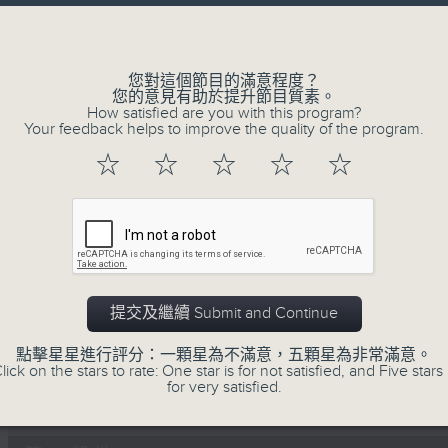
Volume
李志剛、超B、崔潔彤、阿桃、莉莉菇 陪住
------------------------------------------
您對這個節目的滿意程度？
您的意見有助於提升節目質素。
How satisfied are you with this program?
Your feedback helps to improve the quality of the program.
☆
☆
☆
☆
☆
07/08/2026
Made in Hong Kong 李志剛
0
seconds
00:00
of
1
07/08/2026 - 足本 Full (HKT 13:00 
hour,
提交及繼續 Submit and Continue
35
minutes,
點擊星星進行評分：一顆星為不滿意，五顆星為非常滿意。
55
lick on the stars to rate: One star is for not satisfied, and Five stars 
seconds
Volume
for very satisfied.
90%
0
seconds
00:00
of
48