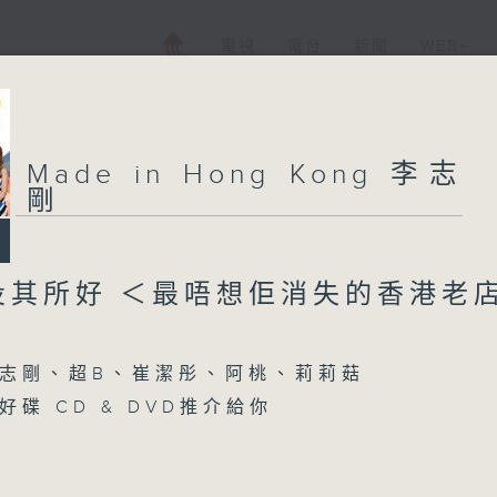
電視
電台
新聞
WEB+
Made in Hong Kong 李志
剛
投其所好 ＜最唔想佢消失的香港老
志剛、超B、崔潔彤、阿桃、莉莉菇
碟 CD & DVD推介給你
【每週一星】係【衝出地球上太空】