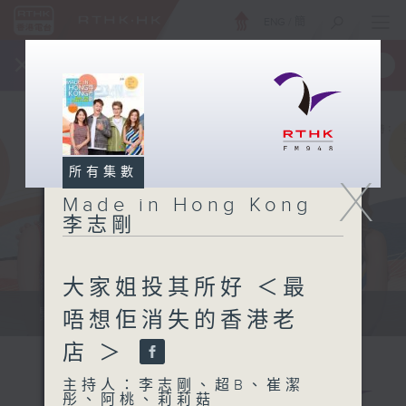
ENG
/
簡
×
全新 RTHK On The Go
取得
一手掌握 RTHK 電台、電視節目
所有集數
X
Made in Hong Kong
李志剛
大家姐投其所好 ＜最
緊貼世界潮流脈搏、最強歌曲放送、...
唔想佢消失的香港老
店 ＞
主持人：李志剛、超B、崔潔
彤、阿桃、莉莉菇