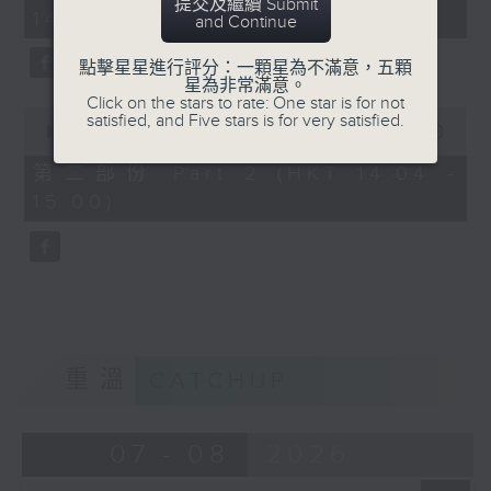
minutes,
提交及繼續 Submit
14:00)
10
and Continue
seconds
點擊星星進行評分：一顆星為不滿意，五顆
星為非常滿意。
Click on the stars to rate: One star is for not
0
satisfied, and Five stars is for very satisfied.
seconds
00:00
47:55
of
47
第二部份 Part 2 (HKT 14:04 -
minutes,
15:00)
55
seconds
重溫
CATCHUP
07 - 08
2026