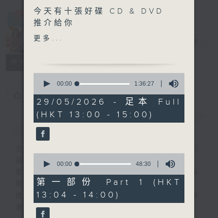
今天有十張好碟 CD & DVD
Made in
推介給你
Hong Kong
更多...
李志剛
電台直播
另外本星期【每週一星】係
【衝出地球上太空】
所有集數
0
今天【好歌獻給你】張學友 -
seconds
00:00
1:36:27
of
明日世界終結時
您喜歡這個節目嗎?
1
29/05/2026 - 足本 Full
hour,
(HKT 13:00 - 15:00)
36
簡介
GIST
minutes,
27
seconds
主持人：李志剛、超B、崔潔彤、阿桃、莉莉
0
菇
seconds
00:00
48:30
of
緊貼世界潮流脈搏、最強歌曲放送、 嘉賓真
48
第一部份 Part 1 (HKT
情專訪、大城市小故事。
minutes,
13:04 - 14:00)
30
逢星期一至五下午一時至三時讓你更瞭解香
seconds
港，更瞭解世界。