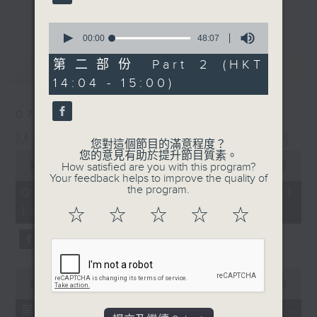
更多...
李志剛、超B、崔潔彤、阿桃、莉莉菇 陪住
0
你食晏！小心笑到噴飯啊！
seconds
00:00
48:07
of
------------------------------------------
48
第二部份 Part 2 (HKT
最新
LATEST
----------------------------------
minutes,
14:04 - 15:00)
7
seconds
07/08/2026
Made in Hong Kong 李志剛
您對這個節目的滿意程度？
0
您的意見有助於提升節目質素。
seconds
00:00
1:35:55
How satisfied are you with this program?
of
Your feedback helps to improve the quality of
1
the program.
07/08/2026 - 足本 Full (HKT
hour,
13:00 - 15:00)
35
☆
☆
☆
☆
☆
minutes,
55
seconds
0
seconds
00:00
48:10
of
48
第一部份 Part 1 (HKT 13:04 -