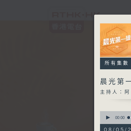
所有集數
晨光第
主持人：阿
0
seconds
00:00
of
3
08/05/