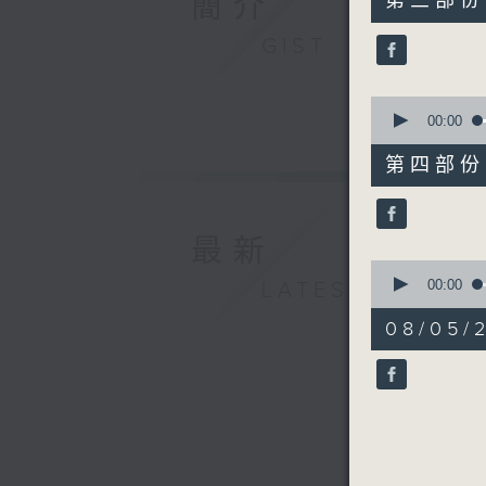
簡介
第三部份 P
minutes,
39
GIST
seconds
90%
0
seconds
00:00
of
52
第四部份 P
minutes,
9
seconds
90%
最新
0
seconds
00:00
LATEST
of
12
08/05
minutes,
2
seconds
90%