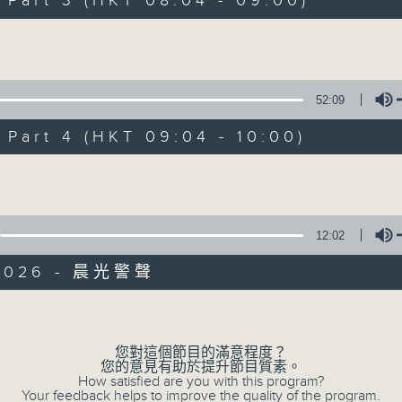
art 3 (HKT 08:04 - 09:00)
娛樂、教育、財經、資訊，為您營造輕鬆愉快
Volume
52:09
art 4 (HKT 09:04 - 10:00)
06/08/2026
Volume
晨光第一線
0
seconds
00:00
12:02
of
3
06/08/2026 - 足本 Full (HKT 06:04
/2026 - 晨光警聲
hours,
43
minutes,
Volume
59
seconds
Volume
90%
您對這個節目的滿意程度？
0
您的意見有助於提升節目質素。
seconds
00:00
How satisfied are you with this program?
of
Your feedback helps to improve the quality of the program.
56