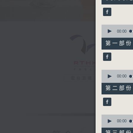
hours,
22
minutes,
40
seconds
90%
0
seconds
00:00
of
51
第一部份 P
minutes,
30
seconds
90%
0
seconds
00:00
電台直播
of
52
第二部份 P
minutes,
0
seconds
90%
0
seconds
00:00
of
47