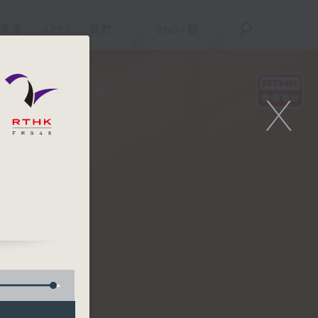
重溫
APPS
我們
ENG
/
簡
X