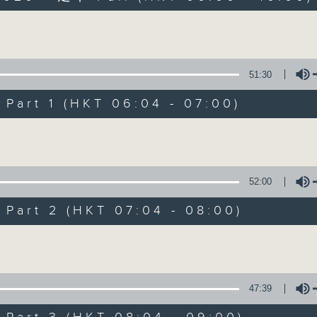
Volume
51:30
art 1 (HKT 06:04 - 07:00)
Volume
晨光第一線
FACEBOOK
聯絡
所有集數
52:00
art 2 (HKT 07:04 - 08:00)
您喜歡這個節目嗎?
Volume
主持人：阿O、白原顥、嘉明、Vicky、旋仔
47:39
「晨光第一線」是香港電台其中一個最長壽