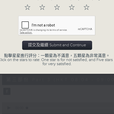
第一部份 Part 1 (HKT 06:04 - 07:00
minutes,
☆
☆
☆
☆
☆
0
seconds
Volume
90%
0
seconds
00:00
of
56
第二部份 Part 2 (HKT 07:04 - 08:00
minutes,
提交及繼續 Submit and Continue
9
seconds
Volume
90%
點擊星星進行評分：一顆星為不滿意，五顆星為非常滿意。
lick on the stars to rate: One star is for not satisfied, and Five stars 
for very satisfied.
0
seconds
00:00
of
56
第三部份 Part 3 (HKT 08:04 - 09:00
minutes,
10
seconds
Volume
90%
0
seconds
00:00
of