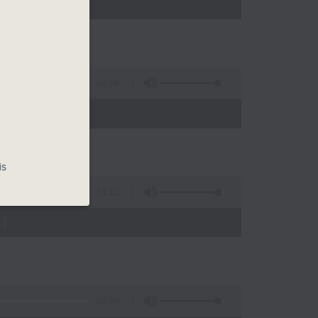
)
56:09
)
is
56:10
)
56:09