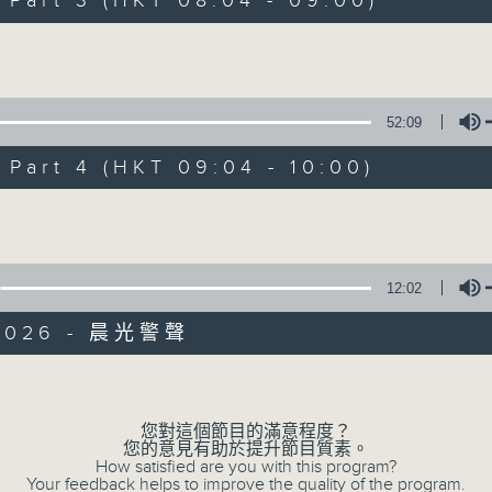
art 3 (HKT 08:04 - 09:00)
娛樂、教育、財經、資訊，為您營造輕鬆愉快
Volume
52:09
art 4 (HKT 09:04 - 10:00)
07/08/2026
Volume
晨光第一線
0
seconds
00:00
12:02
of
3
07/08/2026 - 足本 Full (HKT 06:00
/2026 - 晨光警聲
hours,
26
minutes,
Volume
32
seconds
Volume
90%
您對這個節目的滿意程度？
0
您的意見有助於提升節目質素。
seconds
00:00
How satisfied are you with this program?
of
Your feedback helps to improve the quality of the program.
51