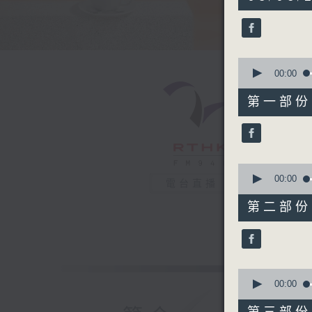
hours,
22
minutes,
40
seconds
90%
0
seconds
00:00
of
51
第一部份 P
minutes,
30
seconds
90%
0
seconds
00:00
電台直播
of
52
第二部份 P
minutes,
0
seconds
90%
0
seconds
00:00
of
47