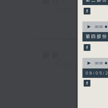
簡介
第三部份 P
minutes,
39
GIST
seconds
90%
0
seconds
00:00
of
52
第四部份 P
minutes,
9
seconds
90%
最新
0
seconds
00:00
LATEST
of
12
08/05
minutes,
2
seconds
90%