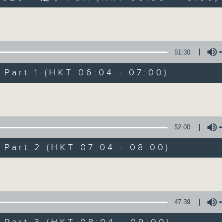
Volume
51:30
art 1 (HKT 06:04 - 07:00)
Volume
晨光第一線
FACEBOOK
聯絡
所有集數
52:00
art 2 (HKT 07:04 - 08:00)
您喜歡這個節目嗎?
Volume
主持人：阿O、白原顥、嘉明、Vicky、旋仔
47:39
「晨光第一線」是香港電台其中一個最長壽