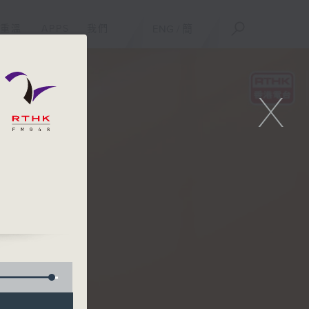
重溫
APPS
我們
ENG
/
簡
X