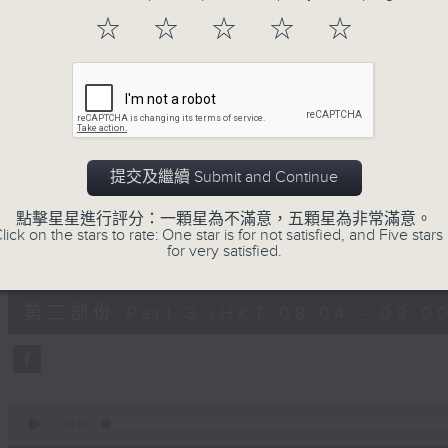
第一部份 Part 1 (HKT 06:04 - 07:00
minutes,
☆
☆
☆
☆
☆
20
seconds
Volume
90%
0
seconds
00:00
of
53
第二部份 Part 2 (HKT 07:04 - 08:00
minutes,
提交及繼續 Submit and Continue
9
seconds
Volume
90%
點擊星星進行評分：一顆星為不滿意，五顆星為非常滿意。
lick on the stars to rate: One star is for not satisfied, and Five stars 
for very satisfied.
0
seconds
00:00
of
49
第三部份 Part 3 (HKT 08:04 - 09:00
minutes,
59
seconds
Volume
90%
0
seconds
00:00
of