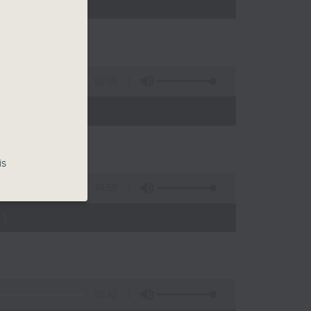
)
53:09
)
is
49:59
)
52:42