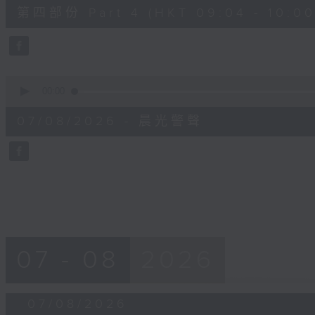
52
第四部份 Part 4 (HKT 09:04 - 10:00
minutes,
42
seconds
Volume
90%
0
seconds
00:00
of
12
07/08/2026 - 晨光警聲
minutes,
14
seconds
Volume
90%
07 - 08
2026
07/08/2026