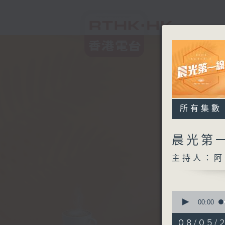
所有集數
晨光第
主持人：阿
0
seconds
00:00
of
3
08/05/