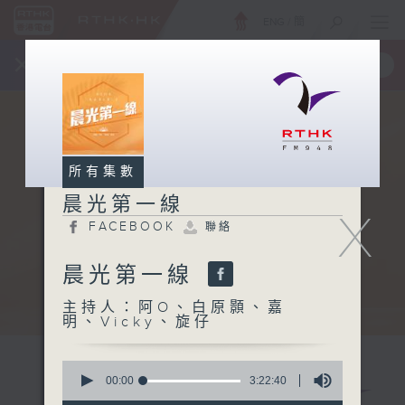
ENG
/
簡
×
全新 RTHK On The Go
取得
一手掌握 RTHK 電台、電視節目
所有集數
晨光第一線
X
FACEBOOK
聯絡
晨光第一線
主持人：阿O、白原顥、嘉
明、Vicky、旋仔
0
seconds
00:00
3:22:40
of