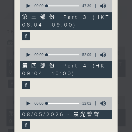
0
seconds
00:00
47:39
of
最新
LATEST
47
第三部份 Part 3 (HKT
minutes,
08:04 - 09:00)
39
seconds
06/08/2026
晨光第一線
0
0
seconds
00:00
3:43:59
seconds
00:00
52:09
of
of
3
06/08/2026 - 足本 Full (HKT
52
第四部份 Part 4 (HKT
hours,
minutes,
06:04 - 10:00)
43
09:04 - 10:00)
9
minutes,
seconds
59
seconds
0
0
seconds
00:00
56:00
seconds
00:00
12:02
of
of
56
第一部份 Part 1 (HKT 06:04 -
12
08/05/2026 - 晨光警聲
minutes,
minutes,
07:00)
0
2
seconds
seconds