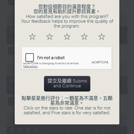
您對這個節目的滿意程度？
您的意見有助於提升節目質素。
0
How satisfied are you with this program?
seconds
00:00
56:09
Your feedback helps to improve the quality of
of
the program.
56
第二部份 Part 2 (HKT 07:04 -
minutes,
☆
☆
☆
☆
☆
08:00)
9
seconds
0
seconds
00:00
56:10
of
56
第三部份 Part 3 (HKT 08:04 -
提交及繼續 Submit
minutes,
and Continue
09:00)
10
seconds
點擊星星進行評分：一顆星為不滿意，五顆
星為非常滿意。
Click on the stars to rate: One star is for not
satisfied, and Five stars is for very satisfied.
0
seconds
00:00
56:09
of
56
第四部份 Part 4 (HKT 09:04 -