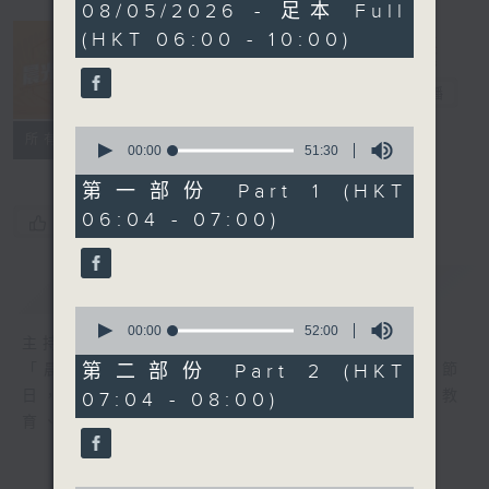
3
08/05/2026 - 足本 Full
hours,
(HKT 06:00 - 10:00)
22
minutes,
40
晨光第一線
seconds
電台直播
0
FACEBOOK
聯絡
所有集數
seconds
00:00
51:30
of
51
第一部份 Part 1 (HKT
minutes,
06:04 - 07:00)
30
您喜歡這個節目嗎?
seconds
簡介
GIST
0
seconds
00:00
52:00
主持人：阿O、白原顥、嘉明、Vicky、旋仔
of
52
第二部份 Part 2 (HKT
「晨光第一線」是香港電台其中一個最長壽節
minutes,
日，節日內容包括羅萬有，綜合新聞、娛樂、教
07:04 - 08:00)
0
seconds
育、財經、資訊，為您營造輕鬆愉快的清晨～