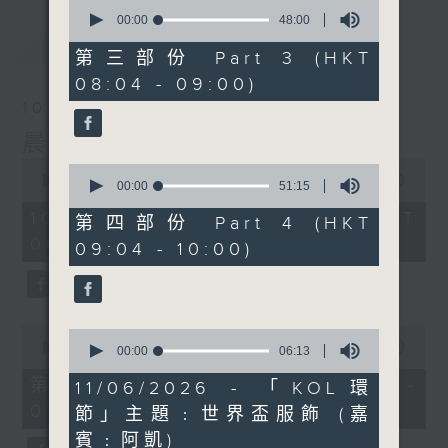
0
seconds
00:00
48:00
of
最新
LATEST
48
第三部份 Part 3 (HKT
minutes,
08:04 - 09:00)
0
seconds
10/08/2026
晨光第一線
0
0
seconds
00:00
3:43:59
seconds
00:00
51:15
of
of
3
10/08/2026 - 足本 Full (HKT
51
第四部份 Part 4 (HKT
hours,
minutes,
06:04 - 10:00)
43
09:04 - 10:00)
15
minutes,
seconds
59
seconds
0
0
seconds
00:00
56:10
seconds
00:00
06:13
of
of
56
第一部份 Part 1 (HKT 06:04 -
6
11/06/2026 - 「KOL環
minutes,
minutes,
07:00)
10
節」主題﹕世界盃服飾 (嘉
13
seconds
seconds
賓﹕阿凱)