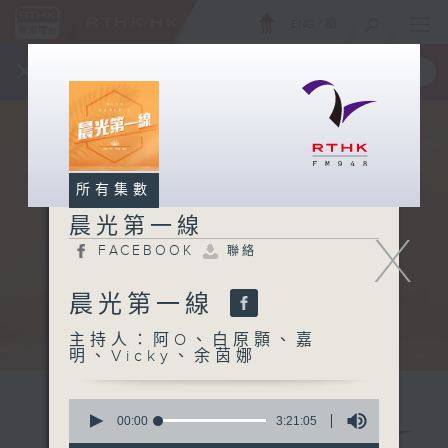
ENG
/
簡
×
全新 RTHK On The Go
取得
一手掌握 RTHK 電台、電視節目
所有集數
晨光第一線
X
FACEBOOK
聯絡
晨光第一線
主持人：阿O、白原顥、嘉
明、Vicky、余茵娜
0
seconds
00:00
3:21:05
of