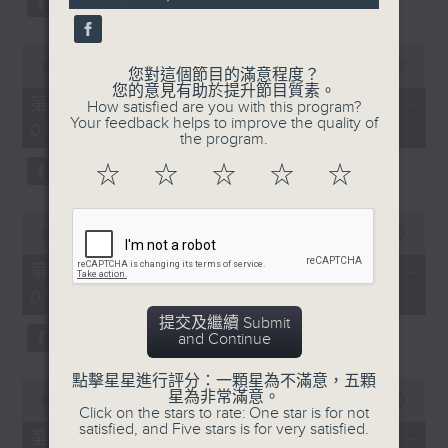
0
seconds
00:00
56:20
您對這個節目的滿意程度？
of
您的意見有助於提升節目質素。
56
第二部份 Part 2 (HKT 07:04 -
How satisfied are you with this program?
minutes,
Your feedback helps to improve the quality of
08:00)
20
the program.
seconds
☆
☆
☆
☆
☆
0
seconds
00:00
56:10
of
56
第三部份 Part 3 (HKT 08:04 -
minutes,
09:00)
10
seconds
提交及繼續 Submit
and Continue
點擊星星進行評分：一顆星為不滿意，五顆
0
星為非常滿意。
seconds
00:00
56:09
Click on the stars to rate: One star is for not
of
satisfied, and Five stars is for very satisfied.
56
第四部份 Part 4 (HKT 09:04 -