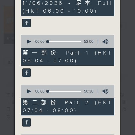
3
11/06/2026 - 足本 Full
hours,
(HKT 06:00 - 10:00)
21
minutes,
5
晨光第一線
seconds
電台直播
0
FACEBOOK
聯絡
所有集數
seconds
00:00
52:00
of
52
第一部份 Part 1 (HKT
minutes,
06:04 - 07:00)
0
您喜歡這個節目嗎?
seconds
簡介
GIST
0
seconds
00:00
50:30
主持人：阿O、白原顥、嘉明、Vicky、余茵娜
of
50
第二部份 Part 2 (HKT
「晨光第一線」是香港電台其中一個最長壽節
minutes,
日，節日內容包括羅萬有，綜合新聞、娛樂、教
07:04 - 08:00)
30
seconds
育、財經、資訊，為您營造輕鬆愉快的清晨～