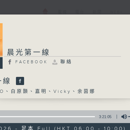
電視
電台
新聞
WEB+
晨光第一線
聯絡
FACEBOOK
一線
O、白原顥、嘉明、Vicky、余茵娜
3:21:05
026 - 足本 Full (HKT 06:00 - 10:00)