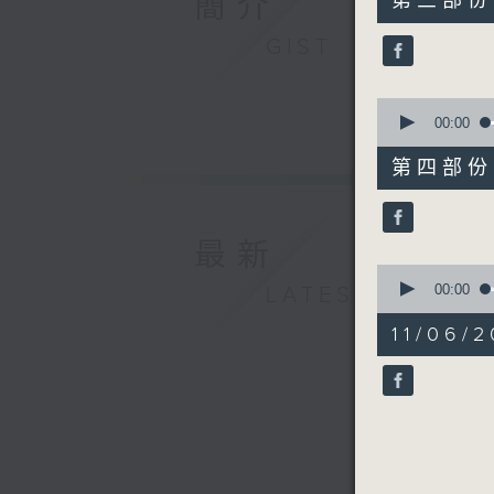
簡介
第三部份 P
minutes,
0
GIST
seconds
90%
0
seconds
00:00
of
51
第四部份 P
minutes,
15
seconds
90%
最新
0
seconds
00:00
LATEST
of
6
11/06
minutes,
13
seconds
90%