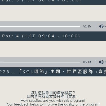
art 3 (HKT 08:04 - 09:00)
娛樂、教育、財經、資訊，為您營造輕鬆愉快
Volume
51:15
art 4 (HKT 09:04 - 10:00)
07/08/2026
Volume
晨光第一線
0
seconds
00:00
06:13
of
3
07/08/2026 - 足本 Full (HKT 06:00
/2026 - 「KOL環節」主題﹕世界盃服飾 (
hours,
26
minutes,
Volume
32
seconds
Volume
90%
您對這個節目的滿意程度？
0
您的意見有助於提升節目質素。
seconds
00:00
How satisfied are you with this program?
of
Your feedback helps to improve the quality of the program.
51