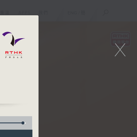
重溫
APPS
我們
ENG
/
簡
X