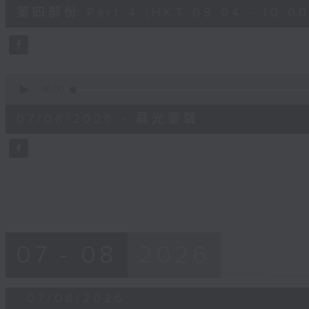
52
第四部份 Part 4 (HKT 09:04 - 10:00
minutes,
42
seconds
Volume
90%
0
seconds
00:00
of
12
07/08/2026 - 晨光警聲
minutes,
14
seconds
Volume
90%
07 - 08
2026
07/08/2026