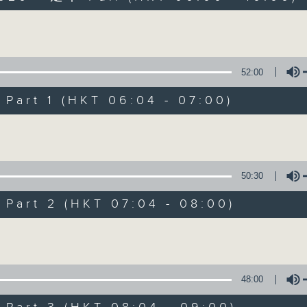
Volume
52:00
art 1 (HKT 06:04 - 07:00)
Volume
晨光第一線
FACEBOOK
聯絡
所有集數
50:30
art 2 (HKT 07:04 - 08:00)
您喜歡這個節目嗎?
Volume
主持人：阿O、白原顥、嘉明、Vicky、余茵
48:00
「晨光第一線」是香港電台其中一個最長壽