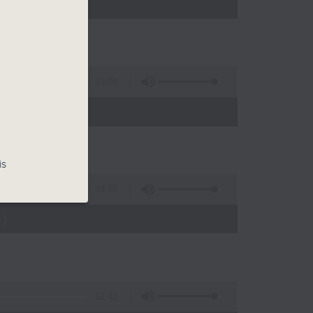
)
53:09
)
is
49:59
)
52:42