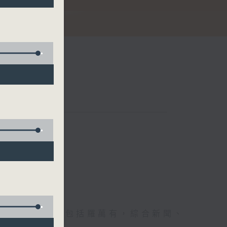
娜
節日，節日內容包括羅萬有，綜合新聞、