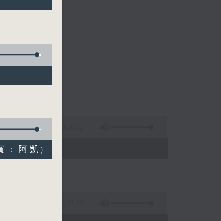
的清晨～
3:26:32
 - 10:00)
嘉賓﹕阿凱)
51:20