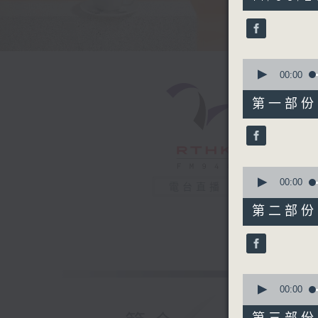
hours,
21
minutes,
5
seconds
90%
0
seconds
00:00
of
52
第一部份 P
minutes,
0
seconds
90%
0
seconds
00:00
電台直播
of
50
第二部份 P
minutes,
30
seconds
90%
0
seconds
00:00
of
48