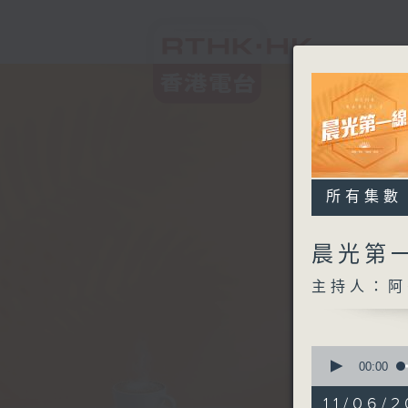
所有集數
晨光第
主持人：阿
0
seconds
00:00
of
3
11/06/2