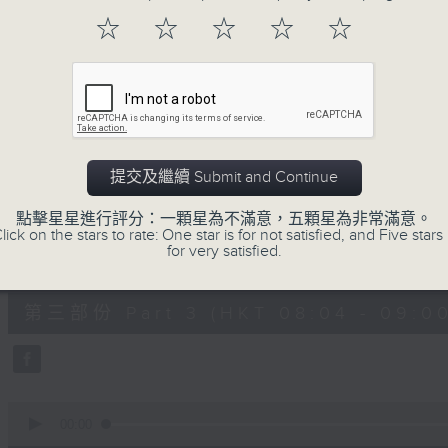
第一部份 Part 1 (HKT 06:04 - 07:00
minutes,
☆
☆
☆
☆
☆
20
seconds
Volume
90%
0
seconds
00:00
of
53
第二部份 Part 2 (HKT 07:04 - 08:00
minutes,
提交及繼續 Submit and Continue
9
seconds
Volume
90%
點擊星星進行評分：一顆星為不滿意，五顆星為非常滿意。
lick on the stars to rate: One star is for not satisfied, and Five stars 
for very satisfied.
0
seconds
00:00
of
49
第三部份 Part 3 (HKT 08:04 - 09:00
minutes,
59
seconds
Volume
90%
0
seconds
00:00
of