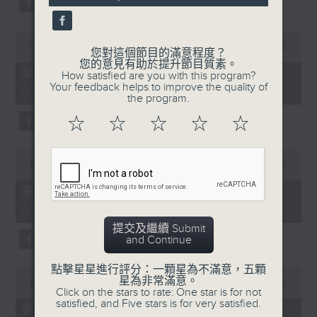
0
seconds
00:00
53:09
您對這個節目的滿意程度？
of
您的意見有助於提升節目質素。
53
第二部份 Part 2 (HKT 07:04 -
How satisfied are you with this program?
minutes,
Your feedback helps to improve the quality of
08:00)
9
the program.
seconds
☆
☆
☆
☆
☆
0
seconds
00:00
49:59
of
49
第三部份 Part 3 (HKT 08:04 -
minutes,
09:00)
59
seconds
提交及繼續 Submit
and Continue
點擊星星進行評分：一顆星為不滿意，五顆
0
星為非常滿意。
seconds
00:00
52:42
Click on the stars to rate: One star is for not
of
satisfied, and Five stars is for very satisfied.
52
第四部份 Part 4 (HKT 09:04 -