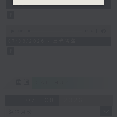
minutes,
10:00)
42
seconds
0
seconds
00:00
12:14
of
12
07/08/2026 - 晨光警聲
minutes,
14
seconds
重溫
CATCHUP
07 - 08
2026