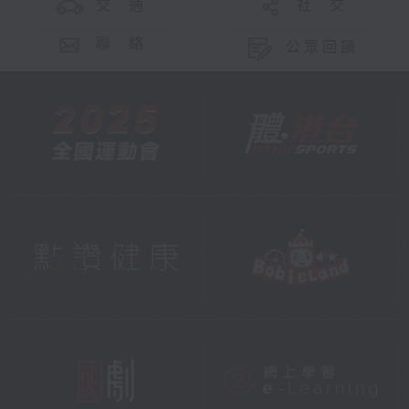
交 通
社 交
聯 絡
公眾回饋