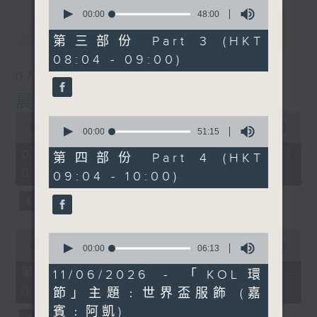
0
seconds
00:00
48:00
of
最新
LATEST
48
第三部份 Part 3 (HKT
minutes,
08:04 - 09:00)
0
seconds
07/08/2026
晨光第一線
0
0
seconds
00:00
3:26:32
seconds
00:00
51:15
of
of
3
07/08/2026 - 足本 Full (HKT
51
第四部份 Part 4 (HKT
hours,
minutes,
06:00 - 10:00)
26
09:04 - 10:00)
15
minutes,
seconds
32
seconds
0
0
seconds
00:00
51:20
seconds
00:00
06:13
of
of
51
第一部份 Part 1 (HKT 06:04 -
6
11/06/2026 - 「KOL環
minutes,
minutes,
07:00)
20
節」主題﹕世界盃服飾 (嘉
13
seconds
seconds
賓﹕阿凱)