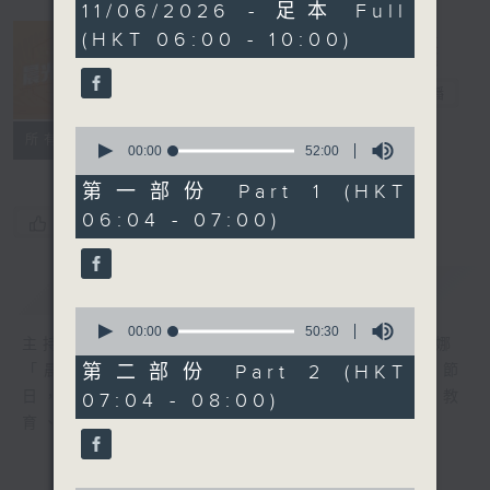
3
11/06/2026 - 足本 Full
hours,
(HKT 06:00 - 10:00)
21
minutes,
5
晨光第一線
seconds
電台直播
0
FACEBOOK
聯絡
所有集數
seconds
00:00
52:00
of
52
第一部份 Part 1 (HKT
minutes,
06:04 - 07:00)
0
您喜歡這個節目嗎?
seconds
簡介
GIST
0
seconds
00:00
50:30
主持人：阿O、白原顥、嘉明、Vicky、余茵娜
of
50
第二部份 Part 2 (HKT
「晨光第一線」是香港電台其中一個最長壽節
minutes,
日，節日內容包括羅萬有，綜合新聞、娛樂、教
07:04 - 08:00)
30
seconds
育、財經、資訊，為您營造輕鬆愉快的清晨～