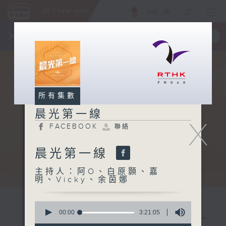
ENG
/
簡
×
全新 RTHK On The Go
取得
一手掌握 RTHK 電台、電視節目
所有集數
晨光第一線
X
FACEBOOK
聯絡
晨光第一線
主持人：阿O、白原顥、嘉
明、Vicky、余茵娜
0
seconds
00:00
3:21:05
of