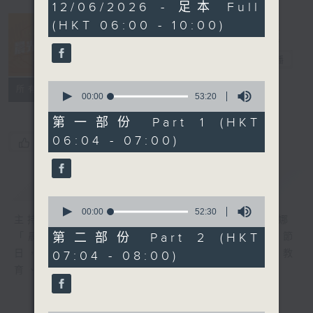
3
12/06/2026 - 足本 Full
hours,
(HKT 06:00 - 10:00)
24
minutes,
8
晨光第一線
seconds
電台直播
0
FACEBOOK
聯絡
所有集數
seconds
00:00
53:20
of
53
第一部份 Part 1 (HKT
minutes,
06:04 - 07:00)
20
您喜歡這個節目嗎?
seconds
簡介
GIST
0
seconds
00:00
52:30
主持人：阿O、白原顥、嘉明、Vicky、余茵娜
of
52
第二部份 Part 2 (HKT
「晨光第一線」是香港電台其中一個最長壽節
minutes,
日，節日內容包括羅萬有，綜合新聞、娛樂、教
07:04 - 08:00)
30
seconds
育、財經、資訊，為您營造輕鬆愉快的清晨～