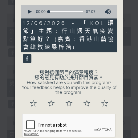
0
seconds
00:00
07:07
0
of
seconds
00:00
53:09
7
12/06/2026 - 「KOL環
of
minutes,
53
節」主題﹕行山遇天氣突變
第二部份 Part 2 (HKT 07:04 -
7
minutes,
seconds
點算好？ (嘉賓﹕香港山藝協
08:00)
9
seconds
會總教練梁梓浩)
0
seconds
00:00
49:59
您對這個節目的滿意程度？
of
您的意見有助於提升節目質素。
49
How satisfied are you with this program?
第三部份 Part 3 (HKT 08:04 -
minutes,
Your feedback helps to improve the quality of
09:00)
59
the program.
seconds
☆
☆
☆
☆
☆
0
seconds
00:00
52:42
of
52
第四部份 Part 4 (HKT 09:04 -