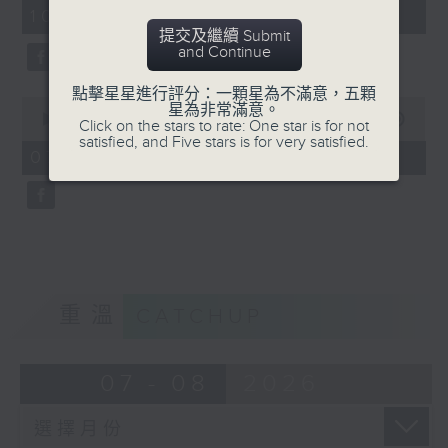
minutes,
10:00)
42
seconds
提交及繼續 Submit
and Continue
點擊星星進行評分：一顆星為不滿意，五顆
0
星為非常滿意。
seconds
00:00
12:14
Click on the stars to rate: One star is for not
of
satisfied, and Five stars is for very satisfied.
12
07/08/2026 - 晨光警聲
minutes,
14
seconds
重溫
CATCHUP
07 - 08
2026