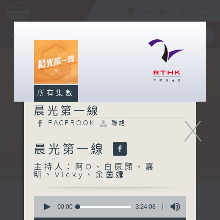
ENG
/
簡
×
全新 RTHK On The Go
取得
一手掌握 RTHK 電台、電視節目
所有集數
晨光第一線
X
FACEBOOK
聯絡
晨光第一線
主持人：阿O、白原顥、嘉
明、Vicky、余茵娜
0
seconds
00:00
3:24:08
of