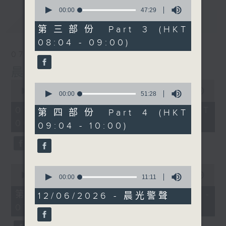
0
seconds
00:00
47:29
of
最新
LATEST
47
第三部份 Part 3 (HKT
minutes,
08:04 - 09:00)
29
seconds
07/08/2026
晨光第一線
0
0
seconds
00:00
3:26:32
seconds
00:00
51:28
of
of
3
07/08/2026 - 足本 Full (HKT
51
第四部份 Part 4 (HKT
hours,
minutes,
06:00 - 10:00)
26
09:04 - 10:00)
28
minutes,
seconds
32
seconds
0
0
seconds
00:00
51:20
seconds
00:00
11:11
of
of
51
第一部份 Part 1 (HKT 06:04 -
11
12/06/2026 - 晨光警聲
minutes,
minutes,
07:00)
20
11
seconds
seconds