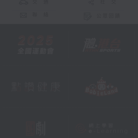
交 通
社 交
聯 絡
公眾回饋